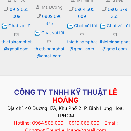
Mr Vũ
Mr Minh
Sales
Ms Dương
0919 065
0964 505
0903 679
009
0909 096
009
355
375
Chat với tôi
Chat với tôi
Chat với tôi
Chat với tôi
thietbinamphat
thietbinamphat
thietbinamphat
@gmail.com
thietbinamphat
@gmail.com
@gmail.com
@gmail.com
CÔNG TY TNHH KỸ THUẬT
LÊ
HOÀNG
Địa chỉ: 40 Đường 17A, Khu Phố 2, P. Bình Hưng Hòa,
TPHCM
Hotline: 0964.505.009 – 0919.065.009 - Email:
CongtyKyThuatLeHoang@gmail.com