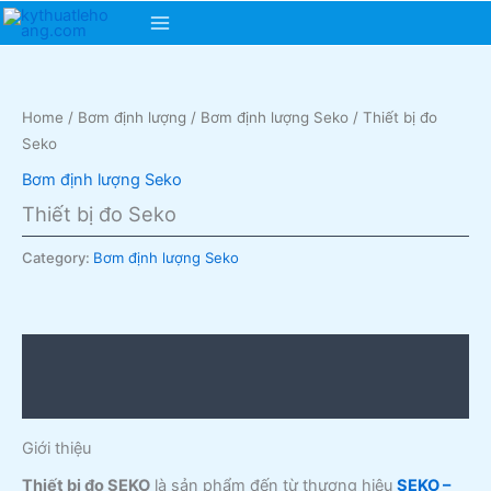
Skip
Main
to
content
Menu
Home
/
Bơm định lượng
/
Bơm định lượng Seko
/ Thiết bị đo
Seko
Bơm định lượng Seko
Thiết bị đo Seko
Category:
Bơm định lượng Seko
Description
Reviews (0)
Giới thiệu
Thiết bị đo SEKO
là sản phẩm đến từ thương hiệu
SEKO –