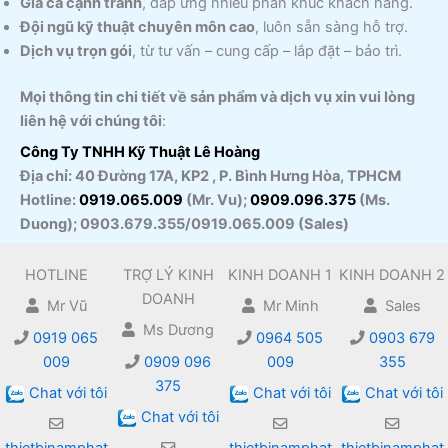
Giá cả cạnh tranh
, đáp ứng nhiều phân khúc khách hàng.
Đội ngũ kỹ thuật chuyên môn cao
, luôn sẵn sàng hỗ trợ.
Dịch vụ trọn gói
, từ tư vấn – cung cấp – lắp đặt – bảo trì.
Mọi thông tin chi tiết về sản phẩm và dịch vụ xin vui lòng
liên hệ với chúng tôi
:
Công Ty TNHH Kỹ Thuật
Lê Hoàng
Địa chỉ: 40 Đường 17A, KP2 , P. Bình Hưng Hòa, TPHCM
Hotline:
0919.065.009
(Mr. Vu);
0909.096.375
(Ms.
Duong); 0903.679.355/0919.065.009 (Sales)
HOTLINE
TRỢ LÝ KINH
KINH DOANH 1
KINH DOANH 2
DOANH
Mr Vũ
Mr Minh
Sales
Ms Dương
0919 065
0964 505
0903 679
009
0909 096
009
355
375
Chat với tôi
Chat với tôi
Chat với tôi
Chat với tôi