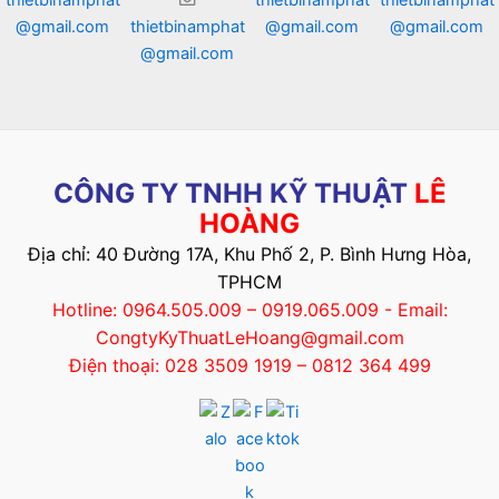
thietbinamphat
thietbinamphat
thietbinamphat
@gmail.com
thietbinamphat
@gmail.com
@gmail.com
@gmail.com
CÔNG TY TNHH KỸ THUẬT
LÊ
HOÀNG
Địa chỉ: 40 Đường 17A, Khu Phố 2, P. Bình Hưng Hòa,
TPHCM
Hotline: 0964.505.009 – 0919.065.009 - Email:
CongtyKyThuatLeHoang@gmail.com
Điện thoại: 028 3509 1919 – 0812 364 499