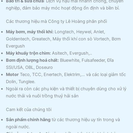
Bảo trì & sửa chữa
: Dịch vụ hậu mãi nhanh chóng, chuyên
nghiệp, đảm bảo máy móc hoạt động ổn định và bền bỉ.
Các thương hiệu mà Công ty Lê Hoàng phân phối
Máy bơm, máy thổi khí:
Longtech, Heywel, Anlet,
Goldentech, Greatech, Máy thổi khí con sò Vortech, Bơm
Evergush
Máy khuấy trộn chìm:
Asitech, Evergush,..
Bơm định lượng hoá chất:
Bluewhite, Fulsafeeder, Đĩa
SSI/USA, OBL, Doseuro
Motor
Teco, TCC, Enertech, Elektrim,… và các loại giảm tốc
Dolin, Tunglee.
Ngoài ra còn các phụ kiện và thiết bị chuyên dùng cho xử lý
nước thải và nuôi trồng thuỷ hải sản
Cam kết của chúng tôi
Sản phẩm chính hãng
từ các thương hiệu uy tín trong và
ngoài nước.