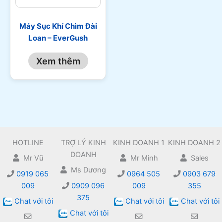
Máy Sục Khí Chìm Đài
Loan – EverGush
Xem thêm
HOTLINE
TRỢ LÝ KINH
KINH DOANH 1
KINH DOANH 2
DOANH
Mr Vũ
Mr Minh
Sales
Ms Dương
0919 065
0964 505
0903 679
009
0909 096
009
355
375
Chat với tôi
Chat với tôi
Chat với tôi
Chat với tôi