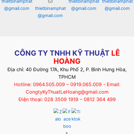
thietbinamphat
thietbinamphat
thietbinamphat
@gmail.com
thietbinamphat
@gmail.com
@gmail.com
@gmail.com
CÔNG TY TNHH KỸ THUẬT
LÊ
HOÀNG
Địa chỉ: 40 Đường 17A, Khu Phố 2, P. Bình Hưng Hòa,
TPHCM
Hotline: 0964.505.009 – 0919.065.009 - Email:
CongtyKyThuatLeHoang@gmail.com
Điện thoại: 028 3509 1919 – 0812 364 499