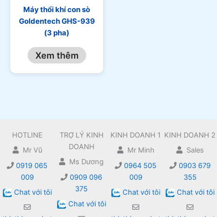
Máy thổi khí con sò
Goldentech GHS-939
(3 pha)
Xem thêm
HOTLINE
TRỢ LÝ KINH
KINH DOANH 1
KINH DOANH 2
DOANH
Mr Vũ
Mr Minh
Sales
Ms Dương
0919 065
0964 505
0903 679
009
0909 096
009
355
375
Chat với tôi
Chat với tôi
Chat với tôi
Chat với tôi