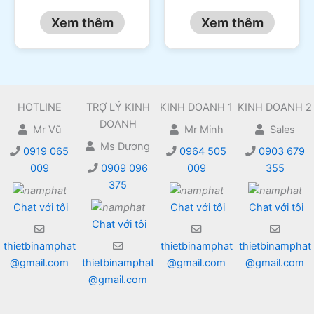
Xem thêm
Xem thêm
HOTLINE
TRỢ LÝ KINH
KINH DOANH 1
KINH DOANH 2
DOANH
Mr Vũ
Mr Minh
Sales
Ms Dương
0919 065
0964 505
0903 679
009
0909 096
009
355
375
Chat với tôi
Chat với tôi
Chat với tôi
Chat với tôi
thietbinamphat
thietbinamphat
thietbinamphat
@gmail.com
thietbinamphat
@gmail.com
@gmail.com
@gmail.com