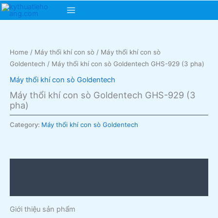
Skip
Main
to
content
Menu
Home
/
Máy thổi khí con sò
/
Máy thổi khí con sò
Goldentech
/ Máy thổi khí con sò Goldentech GHS-929 (3 pha)
Máy thổi khí con sò Goldentech
Máy thổi khí con sò Goldentech GHS-929 (3
pha)
Category:
Máy thổi khí con sò Goldentech
Description
Reviews (0)
Giới thiệu sản phẩm