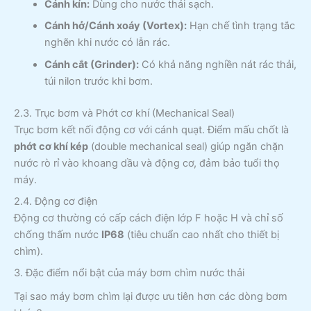
Cánh kín:
Dùng cho nước thải sạch.
Cánh hở/Cánh xoáy (Vortex):
Hạn chế tình trạng tắc
nghẽn khi nước có lẫn rác.
Cánh cắt (Grinder):
Có khả năng nghiền nát rác thải,
túi nilon trước khi bơm.
2.3. Trục bơm và Phớt cơ khí (Mechanical Seal)
Trục bơm kết nối động cơ với cánh quạt. Điểm mấu chốt là
phớt cơ khí kép
(double mechanical seal) giúp ngăn chặn
nước rò rỉ vào khoang dầu và động cơ, đảm bảo tuổi thọ
máy.
2.4. Động cơ điện
Động cơ thường có cấp cách điện lớp F hoặc H và chỉ số
chống thấm nước
IP68
(tiêu chuẩn cao nhất cho thiết bị
chìm).
3. Đặc điểm nổi bật của máy bơm chìm nước thải
Tại sao máy bơm chìm lại được ưu tiên hơn các dòng bơm