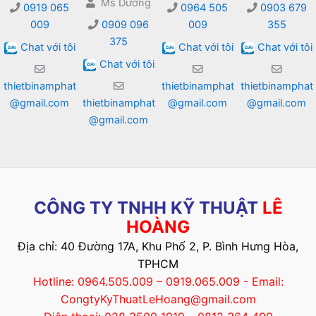
Ms Dương
0919 065
0964 505
0903 679
009
0909 096
009
355
375
Chat với tôi
Chat với tôi
Chat với tôi
Chat với tôi
thietbinamphat
thietbinamphat
thietbinamphat
@gmail.com
thietbinamphat
@gmail.com
@gmail.com
@gmail.com
CÔNG TY TNHH KỸ THUẬT
LÊ
HOÀNG
Địa chỉ: 40 Đường 17A, Khu Phố 2, P. Bình Hưng Hòa,
TPHCM
Hotline: 0964.505.009 – 0919.065.009 - Email:
CongtyKyThuatLeHoang@gmail.com