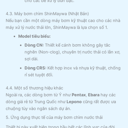
cho các bể xử lý bùn đặc.
4.3. Máy bơm chìm ShinMaywa (Nhật Bản)
Nếu bạn cần một dòng máy bơm kỹ thuật cao cho các nhà
máy xử lý nước thải lớn, ShinMaywa là lựa chọn số 1.
Model tiêu biểu:
Dòng CN:
Thiết kế cánh bơm không gây tắc
nghẽn (Non-clog), chuyên trị nước thải có lẫn xơ,
sợi dài.
Dòng CRS:
Kết hợp inox và nhựa kỹ thuật, chống
rỉ sét tuyệt đối.
4.4. Một số thương hiệu khác
Ngoài ra, các dòng bơm từ Ý như
Pentax
,
Ebara
hay các
dòng giá rẻ từ Trung Quốc như
Lepono
cũng rất được ưa
chuộng tùy vào ngân sách dự án.
5. Ứng dụng thực tế của máy bơm chìm nước thải
Thiết bị này xuất hiện trong hầu hết các lĩnh vực của đời