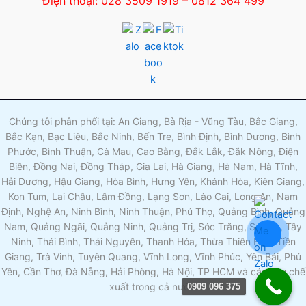
Điện thoại: 028 3509 1919 – 0812 364 499
Chúng tôi phân phối tại: An Giang, Bà Rịa - Vũng Tàu, Bắc Giang,
Bắc Kạn, Bạc Liêu, Bắc Ninh, Bến Tre, Bình Định, Bình Dương, Bình
Phước, Bình Thuận, Cà Mau, Cao Bằng, Đắk Lắk, Đắk Nông, Điện
Biên, Đồng Nai, Đồng Tháp, Gia Lai, Hà Giang, Hà Nam, Hà Tĩnh,
Hải Dương, Hậu Giang, Hòa Bình, Hưng Yên, Khánh Hòa, Kiên Giang,
Kon Tum, Lai Châu, Lâm Đồng, Lạng Sơn, Lào Cai, Long An, Nam
Định, Nghệ An, Ninh Bình, Ninh Thuận, Phú Thọ, Quảng Bình, Quảng
Nam, Quảng Ngãi, Quảng Ninh, Quảng Trị, Sóc Trăng, Sơn La, Tây
Ninh, Thái Bình, Thái Nguyên, Thanh Hóa, Thừa Thiên Huế, Tiền
Giang, Trà Vinh, Tuyên Quang, Vĩnh Long, Vĩnh Phúc, Yên Bái, Phú
Yên, Cần Thơ, Đà Nẵng, Hải Phòng, Hà Nội, TP HCM và các khu chế
xuất trong cả nước.
0909 096 375