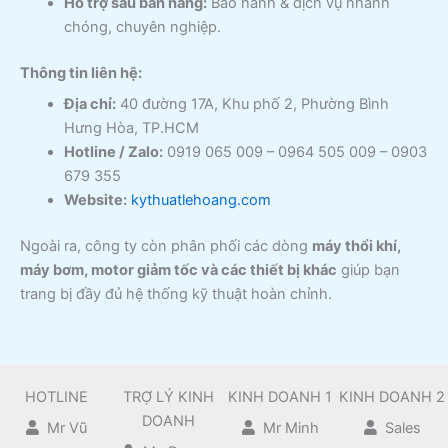
Hỗ trợ sau bán hàng:
Bảo hành & dịch vụ nhanh
chóng, chuyên nghiệp.
Thông tin liên hệ:
Địa chỉ:
40 đường 17A, Khu phố 2, Phường Bình
Hưng Hòa, TP.HCM
Hotline / Zalo:
0919 065 009 – 0964 505 009 – 0903
679 355
Website:
kythuatlehoang.com
Ngoài ra, công ty còn phân phối các dòng
máy thổi khí,
máy bơm, motor giảm tốc và các thiết bị khác
giúp bạn
trang bị đầy đủ hệ thống kỹ thuật hoàn chỉnh.
HOTLINE
TRỢ LÝ KINH
KINH DOANH 1
KINH DOANH 2
DOANH
Mr Vũ
Mr Minh
Sales