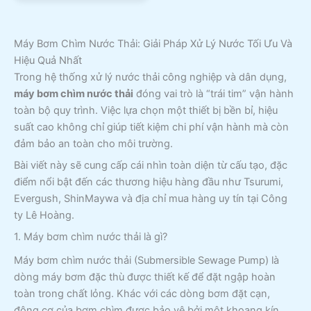
Máy Bơm Chìm Nước Thải: Giải Pháp Xử Lý Nước Tối Ưu Và
Hiệu Quả Nhất
Trong hệ thống xử lý nước thải công nghiệp và dân dụng,
máy bơm chìm nước thải
đóng vai trò là “trái tim” vận hành
toàn bộ quy trình. Việc lựa chọn một thiết bị bền bỉ, hiệu
suất cao không chỉ giúp tiết kiệm chi phí vận hành mà còn
đảm bảo an toàn cho môi trường.
Bài viết này sẽ cung cấp cái nhìn toàn diện từ cấu tạo, đặc
điểm nổi bật đến các thương hiệu hàng đầu như Tsurumi,
Evergush, ShinMaywa và địa chỉ mua hàng uy tín tại Công
ty Lê Hoàng.
1. Máy bơm chìm nước thải là gì?
Máy bơm chìm nước thải (Submersible Sewage Pump) là
dòng máy bơm đặc thù được thiết kế để đặt ngập hoàn
toàn trong chất lỏng. Khác với các dòng bơm đặt cạn,
động cơ của bơm chìm được bảo vệ bởi một khoang kín