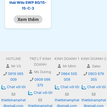
thải Wilo SWP 80/15-
15-C-3
Xem thêm
HOTLINE
TRỢ LÝ KINH
KINH DOANH 1
KINH DOANH 2
DOANH
Mr Vũ
Mr Minh
Sales
Ms Dương
0919 065
0964 505
0903 679
009
0909 096
009
355
375
Chat với tôi
Chat với tôi
Chat với tôi
Chat với tôi
thietbinamphat
thietbinamphat
thietbinamphat
@gmail.com
thietbinamphat
@gmail.com
@gmail.com