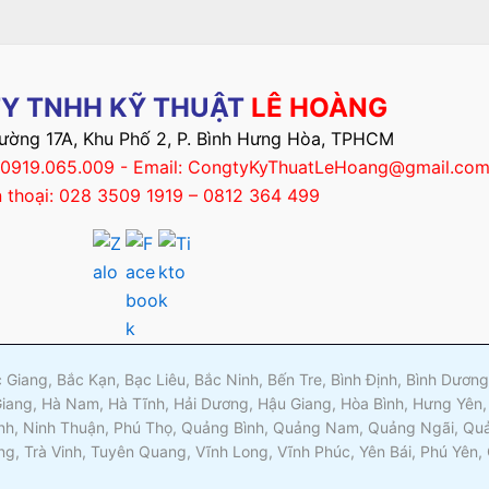
Y TNHH KỸ THUẬT
LÊ HOÀNG
Đường 17A, Khu Phố 2, P. Bình Hưng Hòa, TPHCM
– 0919.065.009 - Email: CongtyKyThuatLeHoang@gmail.co
n thoại: 028 3509 1919 – 0812 364 499
ắc Giang, Bắc Kạn, Bạc Liêu, Bắc Ninh, Bến Tre, Bình Định, Bình Dươ
Giang, Hà Nam, Hà Tĩnh, Hải Dương, Hậu Giang, Hòa Bình, Hưng Yên,
nh, Ninh Thuận, Phú Thọ, Quảng Bình, Quảng Nam, Quảng Ngãi, Quản
ng, Trà Vinh, Tuyên Quang, Vĩnh Long, Vĩnh Phúc, Yên Bái, Phú Yên