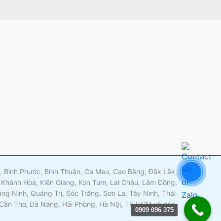
m
ng, Bình Phước, Bình Thuận, Cà Mau, Cao Bằng, Đắk Lắk,
 Khánh Hòa, Kiên Giang, Kon Tum, Lai Châu, Lâm Đồng,
g Ninh, Quảng Trị, Sóc Trăng, Sơn La, Tây Ninh, Thái
, Cần Thơ, Đà Nẵng, Hải Phòng, Hà Nội, TP HCM và các
0909 096 375