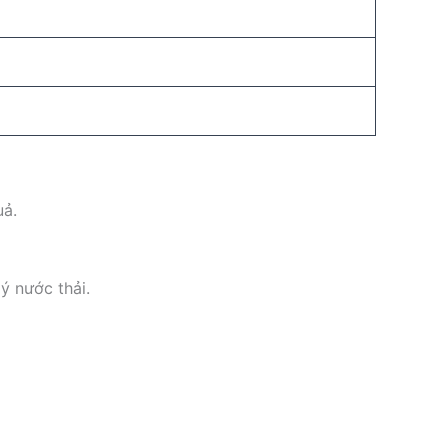
uả.
ý nước thải.