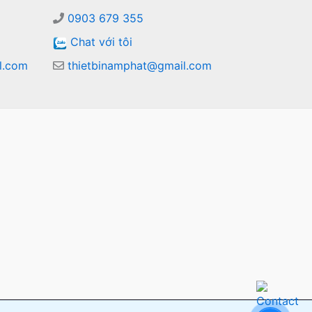
0903 679 355
Chat với tôi
l.com
thietbinamphat@gmail.com
m