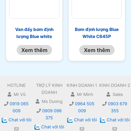
Van đẩy bơm định
Bơm định lượng Blue
lượng Blue white
White C645P
Xem thêm
Xem thêm
HOTLINE
TRỢ LÝ KINH
KINH DOANH 1
KINH DOANH 2
DOANH
Mr Vũ
Mr Minh
Sales
Ms Dương
0919 065
0964 505
0903 679
009
0909 096
009
355
375
Chat với tôi
Chat với tôi
Chat với tôi
Chat với tôi