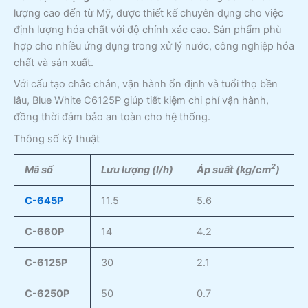
lượng cao đến từ Mỹ, được thiết kế chuyên dụng cho việc
định lượng hóa chất với độ chính xác cao. Sản phẩm phù
hợp cho nhiều ứng dụng trong xử lý nước, công nghiệp hóa
chất và sản xuất.
Với cấu tạo chắc chắn, vận hành ổn định và tuổi thọ bền
lâu, Blue White C6125P giúp tiết kiệm chi phí vận hành,
đồng thời đảm bảo an toàn cho hệ thống.
Thông số kỹ thuật
2
Mã số
Lư
u lượ
ng (l/h
)
Áp suấ
t (kg/cm
)
C-645P
11.5
5.6
C-660P
14
4.2
C-6125P
30
2.1
C-6250P
50
0.7