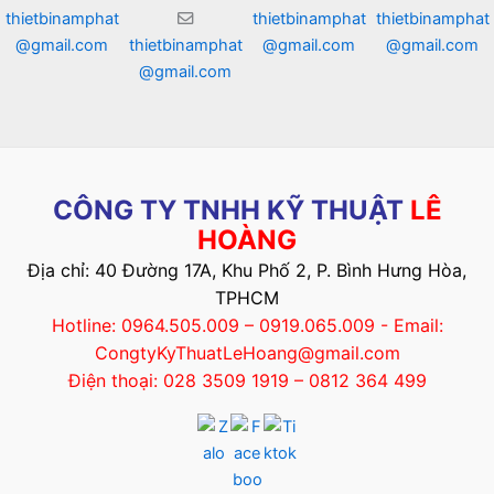
thietbinamphat
thietbinamphat
thietbinamphat
@gmail.com
thietbinamphat
@gmail.com
@gmail.com
@gmail.com
CÔNG TY TNHH KỸ THUẬT
LÊ
HOÀNG
Địa chỉ: 40 Đường 17A, Khu Phố 2, P. Bình Hưng Hòa,
TPHCM
Hotline: 0964.505.009 – 0919.065.009 - Email:
CongtyKyThuatLeHoang@gmail.com
Điện thoại: 028 3509 1919 – 0812 364 499