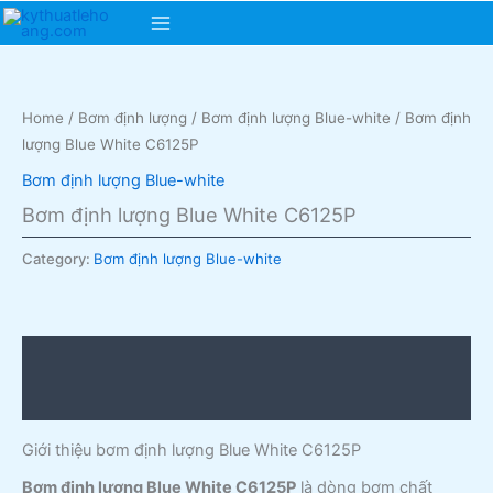
Skip
Main
to
content
Menu
Home
/
Bơm định lượng
/
Bơm định lượng Blue-white
/ Bơm định
lượng Blue White C6125P
Bơm định lượng Blue-white
Bơm định lượng Blue White C6125P
Category:
Bơm định lượng Blue-white
Description
Reviews (0)
Giới thiệu bơm định lượng Blue White C6125P
Bơm định lượng Blue White C6125P
là dòng bơm chất