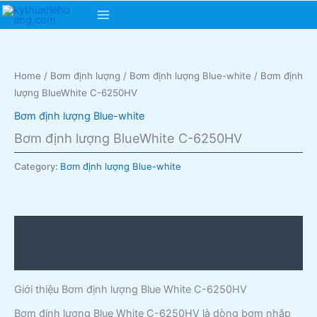
Skip
Main
to
content
Menu
Home
/
Bơm định lượng
/
Bơm định lượng Blue-white
/ Bơm định
lượng BlueWhite C-6250HV
Bơm định lượng Blue-white
Bơm định lượng BlueWhite C-6250HV
Category:
Bơm định lượng Blue-white
Description
Reviews (0)
Giới thiệu Bơm định lượng Blue White C-6250HV
Bơm định lượng Blue White C-6250HV là dòng bơm nhập