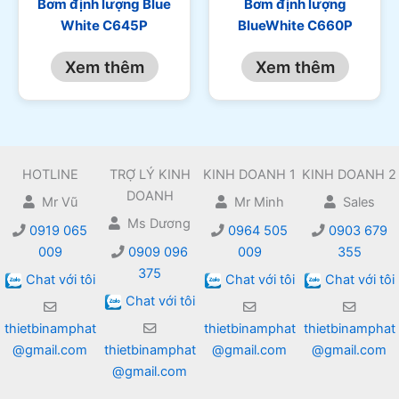
Bơm định lượng Blue
Bơm định lượng
White C645P
BlueWhite C660P
Xem thêm
Xem thêm
HOTLINE
TRỢ LÝ KINH
KINH DOANH 1
KINH DOANH 2
DOANH
Mr Vũ
Mr Minh
Sales
Ms Dương
0919 065
0964 505
0903 679
009
0909 096
009
355
375
Chat với tôi
Chat với tôi
Chat với tôi
Chat với tôi
thietbinamphat
thietbinamphat
thietbinamphat
@gmail.com
thietbinamphat
@gmail.com
@gmail.com
@gmail.com