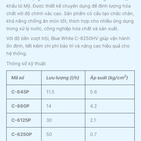
khẩu từ Mỹ. Được thiết kế chuyên dụng để định lượng hóa
chất với độ chính xác cao. Sản phẩm có cấu tạo chắc chắn,
khả năng chống ăn mòn tốt, thích hợp cho nhiều ứng dụng
trong xử lý nước, công nghiệp hóa chất và sản xuất.
Với độ bền vượt trội, Blue White C-6250HV giúp vận hành
ổn định, tiết kiệm chi phí bảo trì và nâng cao hiệu quả cho
hệ thống.
Thông số kỹ thuật
2
Mã số
Lư
u lượ
ng (l/h
)
Áp suấ
t (kg/cm
)
C-645P
11.5
5.6
C-660P
14
4.2
C-6125P
30
2.1
C-6250P
50
0.7