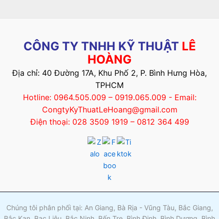
CÔNG TY TNHH KỸ THUẬT
LÊ
HOÀNG
Địa chỉ: 40 Đường 17A, Khu Phố 2, P. Bình Hưng Hòa,
TPHCM
Hotline: 0964.505.009 – 0919.065.009 - Email:
CongtyKyThuatLeHoang@gmail.com
Điện thoại: 028 3509 1919 – 0812 364 499
Chúng tôi phân phối tại: An Giang, Bà Rịa - Vũng Tàu, Bắc Giang,
Bắc Kạn, Bạc Liêu, Bắc Ninh, Bến Tre, Bình Định, Bình Dương, Bình