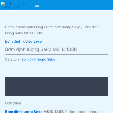
Skip
Main
to
content
Menu
Home
/
Bơm định lượng
/
Bơm định lượng Seko
/ Bơm định
lượng Seko MS1B 138B
Bơm định lượng Seko
Bơm định lượng Seko MS1B 138B
Category:
Bơm định lượng Seko
Description
Reviews (0)
Giới thiệu
Bơm định lượng Seko
MS1C 138B
là dòng bơm màng cơ