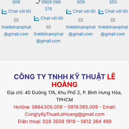
009
0909 096
009
355
375
Chat với tôi
Chat với tôi
Chat với tôi
Chat với tôi
thietbinamphat
thietbinamphat
thietbinamphat
@gmail.com
thietbinamphat
@gmail.com
@gmail.com
@gmail.com
CÔNG TY TNHH KỸ THUẬT
LÊ
HOÀNG
Địa chỉ: 40 Đường 17A, Khu Phố 2, P. Bình Hưng Hòa,
TPHCM
Hotline: 0964.505.009 – 0919.065.009 - Email:
CongtyKyThuatLeHoang@gmail.com
Điện thoại: 028 3509 1919 – 0812 364 499