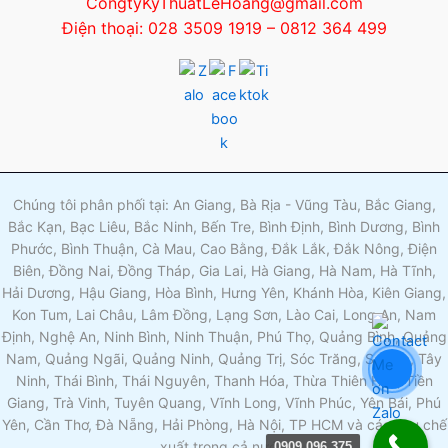
CongtyKyThuatLeHoang@gmail.com
Điện thoại: 028 3509 1919 – 0812 364 499
Chúng tôi phân phối tại: An Giang, Bà Rịa - Vũng Tàu, Bắc Giang,
Bắc Kạn, Bạc Liêu, Bắc Ninh, Bến Tre, Bình Định, Bình Dương, Bình
Phước, Bình Thuận, Cà Mau, Cao Bằng, Đắk Lắk, Đắk Nông, Điện
Biên, Đồng Nai, Đồng Tháp, Gia Lai, Hà Giang, Hà Nam, Hà Tĩnh,
Hải Dương, Hậu Giang, Hòa Bình, Hưng Yên, Khánh Hòa, Kiên Giang,
Kon Tum, Lai Châu, Lâm Đồng, Lạng Sơn, Lào Cai, Long An, Nam
Định, Nghệ An, Ninh Bình, Ninh Thuận, Phú Thọ, Quảng Bình, Quảng
Nam, Quảng Ngãi, Quảng Ninh, Quảng Trị, Sóc Trăng, Sơn La, Tây
Ninh, Thái Bình, Thái Nguyên, Thanh Hóa, Thừa Thiên Huế, Tiền
Giang, Trà Vinh, Tuyên Quang, Vĩnh Long, Vĩnh Phúc, Yên Bái, Phú
Yên, Cần Thơ, Đà Nẵng, Hải Phòng, Hà Nội, TP HCM và các khu chế
xuất trong cả nước.
0909 096 375