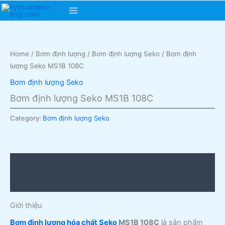
Skip
Main
to
content
Menu
Home
/
Bơm định lượng
/
Bơm định lượng Seko
/ Bơm định
lượng Seko MS1B 108C
Bơm định lượng Seko
Bơm định lượng Seko MS1B 108C
Category:
Bơm định lượng Seko
Description
Reviews (0)
Giới thiệu
Bơm định lượng hóa chất Seko
MS1B 108C
là sản phẩm