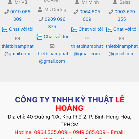
Mr Vũ
Mr Minh
Sales
Ms Dương
0919 065
0964 505
0903 679
009
0909 096
009
355
375
Chat với tôi
Chat với tôi
Chat với tôi
Chat với tôi
thietbinamphat
thietbinamphat
thietbinamphat
@gmail.com
thietbinamphat
@gmail.com
@gmail.com
@gmail.com
CÔNG TY TNHH KỸ THUẬT
LÊ
HOÀNG
Địa chỉ: 40 Đường 17A, Khu Phố 2, P. Bình Hưng Hòa,
TPHCM
Hotline: 0964.505.009 – 0919.065.009 - Email: