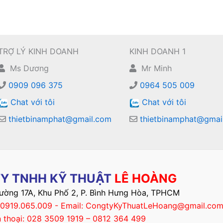
TRỢ LÝ KINH DOANH
KINH DOANH 1
Ms Dương
Mr Minh
0909 096 375
0964 505 009
Chat với tôi
Chat với tôi
thietbinamphat@gmail.com
thietbinamphat@gmai
Y TNHH KỸ THUẬT
LÊ HOÀNG
Đường 17A, Khu Phố 2, P. Bình Hưng Hòa, TPHCM
– 0919.065.009 - Email: CongtyKyThuatLeHoang@gmail.co
n thoại: 028 3509 1919 – 0812 364 499