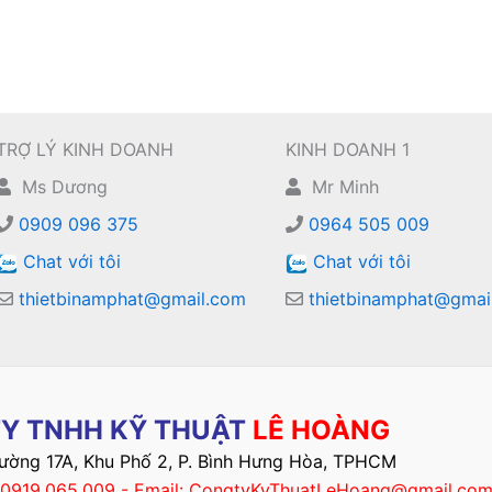
TRỢ LÝ KINH DOANH
KINH DOANH 1
Ms Dương
Mr Minh
0909 096 375
0964 505 009
Chat với tôi
Chat với tôi
thietbinamphat@gmail.com
thietbinamphat@gmai
Y TNHH KỸ THUẬT
LÊ HOÀNG
Đường 17A, Khu Phố 2, P. Bình Hưng Hòa, TPHCM
– 0919.065.009 - Email: CongtyKyThuatLeHoang@gmail.co