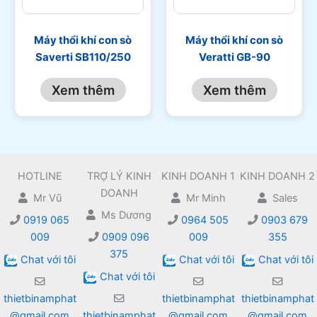
Máy thổi khí con sò
Máy thổi khí con sò
Saverti SB110/250
Veratti GB-90
Xem thêm
Xem thêm
HOTLINE
TRỢ LÝ KINH
KINH DOANH 1
KINH DOANH 2
DOANH
Mr Vũ
Mr Minh
Sales
Ms Dương
0919 065
0964 505
0903 679
009
0909 096
009
355
375
Chat với tôi
Chat với tôi
Chat với tôi
Chat với tôi
thietbinamphat
thietbinamphat
thietbinamphat
@gmail.com
thietbinamphat
@gmail.com
@gmail.com