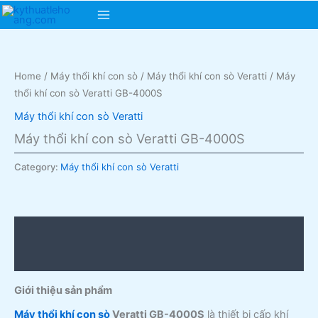
Skip
Main
to
content
Menu
Home
/
Máy thổi khí con sò
/
Máy thổi khí con sò Veratti
/ Máy
thổi khí con sò Veratti GB-4000S
Máy thổi khí con sò Veratti
Máy thổi khí con sò Veratti GB-4000S
Category:
Máy thổi khí con sò Veratti
Description
Reviews (0)
Giới thiệu sản phẩm
Máy thổi khí con sò
Veratti GB-4000S
là thiết bị cấp khí