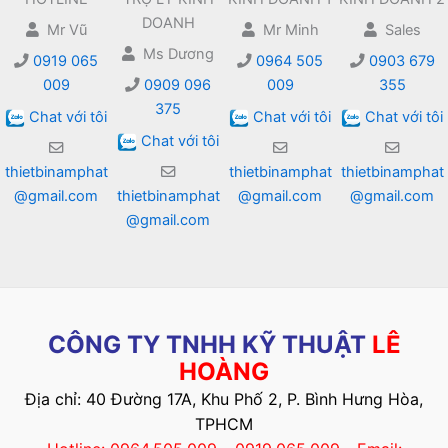
DOANH
Mr Vũ
Mr Minh
Sales
Ms Dương
0919 065
0964 505
0903 679
009
0909 096
009
355
375
Chat với tôi
Chat với tôi
Chat với tôi
Chat với tôi
thietbinamphat
thietbinamphat
thietbinamphat
@gmail.com
thietbinamphat
@gmail.com
@gmail.com
@gmail.com
CÔNG TY TNHH KỸ THUẬT
LÊ
HOÀNG
Địa chỉ: 40 Đường 17A, Khu Phố 2, P. Bình Hưng Hòa,
TPHCM