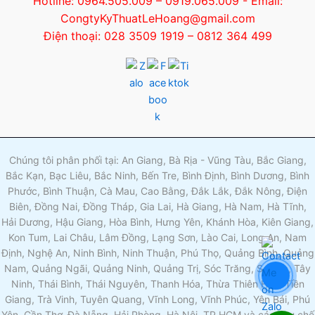
Hotline: 0964.505.009 – 0919.065.009 - Email:
CongtyKyThuatLeHoang@gmail.com
Điện thoại: 028 3509 1919 – 0812 364 499
Chúng tôi phân phối tại: An Giang, Bà Rịa - Vũng Tàu, Bắc Giang,
Bắc Kạn, Bạc Liêu, Bắc Ninh, Bến Tre, Bình Định, Bình Dương, Bình
Phước, Bình Thuận, Cà Mau, Cao Bằng, Đắk Lắk, Đắk Nông, Điện
Biên, Đồng Nai, Đồng Tháp, Gia Lai, Hà Giang, Hà Nam, Hà Tĩnh,
Hải Dương, Hậu Giang, Hòa Bình, Hưng Yên, Khánh Hòa, Kiên Giang,
Kon Tum, Lai Châu, Lâm Đồng, Lạng Sơn, Lào Cai, Long An, Nam
Định, Nghệ An, Ninh Bình, Ninh Thuận, Phú Thọ, Quảng Bình, Quảng
Nam, Quảng Ngãi, Quảng Ninh, Quảng Trị, Sóc Trăng, Sơn La, Tây
Ninh, Thái Bình, Thái Nguyên, Thanh Hóa, Thừa Thiên Huế, Tiền
Giang, Trà Vinh, Tuyên Quang, Vĩnh Long, Vĩnh Phúc, Yên Bái, Phú
Yên, Cần Thơ, Đà Nẵng, Hải Phòng, Hà Nội, TP HCM và các khu chế