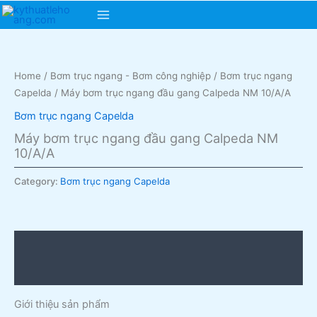
Skip
Main
to
content
Menu
Home
/
Bơm trục ngang - Bơm công nghiệp
/
Bơm trục ngang
Capelda
/ Máy bơm trục ngang đầu gang Calpeda NM 10/A/A
Bơm trục ngang Capelda
Máy bơm trục ngang đầu gang Calpeda NM
10/A/A
Category:
Bơm trục ngang Capelda
Description
Reviews (0)
Giới thiệu sản phẩm