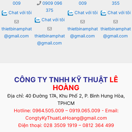
009
0909 096
009
355
375
Chat với tôi
Chat với tôi
Chat với tôi
Chat với tôi
thietbinamphat
thietbinamphat
thietbinamphat
@gmail.com
thietbinamphat
@gmail.com
@gmail.com
@gmail.com
CÔNG TY TNHH KỸ THUẬT
LÊ
HOÀNG
Địa chỉ: 40 Đường 17A, Khu Phố 2, P. Bình Hưng Hòa,
TPHCM
Hotline: 0964.505.009 – 0919.065.009 - Email:
CongtyKyThuatLeHoang@gmail.com
Điện thoại: 028 3509 1919 – 0812 364 499