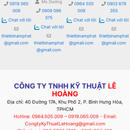
Ms Dương
0919 065
0964 505
0903 679
009
0909 096
009
355
375
Chat với tôi
Chat với tôi
Chat với tôi
Chat với tôi
thietbinamphat
thietbinamphat
thietbinamphat
@gmail.com
thietbinamphat
@gmail.com
@gmail.com
@gmail.com
CÔNG TY TNHH KỸ THUẬT
LÊ
HOÀNG
Địa chỉ: 40 Đường 17A, Khu Phố 2, P. Bình Hưng Hòa,
TPHCM
Hotline: 0964.505.009 – 0919.065.009 - Email:
CongtyKyThuatLeHoang@gmail.com