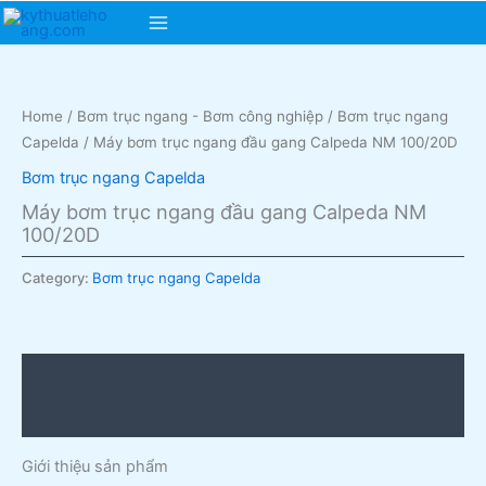
Skip
Main
to
content
Menu
Home
/
Bơm trục ngang - Bơm công nghiệp
/
Bơm trục ngang
Capelda
/ Máy bơm trục ngang đầu gang Calpeda NM 100/20D
Bơm trục ngang Capelda
Máy bơm trục ngang đầu gang Calpeda NM
100/20D
Category:
Bơm trục ngang Capelda
Description
Reviews (0)
Giới thiệu sản phẩm