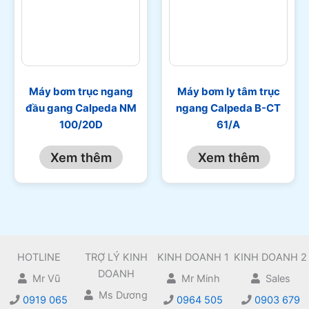
Máy bơm trục ngang
Máy bơm ly tâm trục
đầu gang Calpeda NM
ngang Calpeda B-CT
100/20D
61/A
Xem thêm
Xem thêm
HOTLINE
TRỢ LÝ KINH
KINH DOANH 1
KINH DOANH 2
DOANH
Mr Vũ
Mr Minh
Sales
Ms Dương
0919 065
0964 505
0903 679