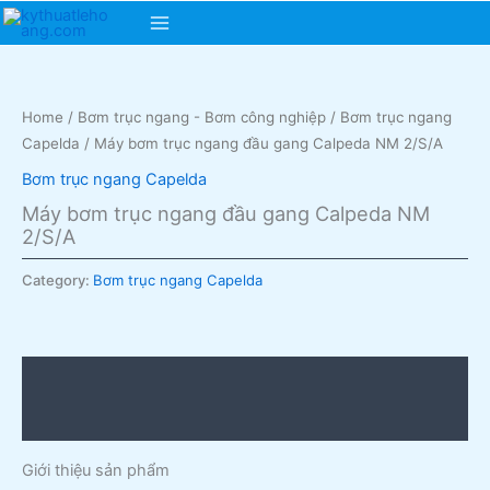
Skip
Main
to
content
Menu
Home
/
Bơm trục ngang - Bơm công nghiệp
/
Bơm trục ngang
Capelda
/ Máy bơm trục ngang đầu gang Calpeda NM 2/S/A
Bơm trục ngang Capelda
Máy bơm trục ngang đầu gang Calpeda NM
2/S/A
Category:
Bơm trục ngang Capelda
Description
Reviews (0)
Giới thiệu sản phẩm