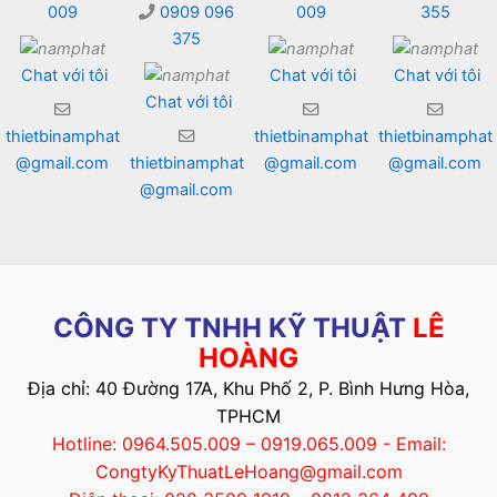
009
0909 096
009
355
375
Chat với tôi
Chat với tôi
Chat với tôi
Chat với tôi
thietbinamphat
thietbinamphat
thietbinamphat
@gmail.com
thietbinamphat
@gmail.com
@gmail.com
@gmail.com
CÔNG TY TNHH KỸ THUẬT
LÊ
HOÀNG
Địa chỉ: 40 Đường 17A, Khu Phố 2, P. Bình Hưng Hòa,
TPHCM
Hotline: 0964.505.009 – 0919.065.009 - Email:
CongtyKyThuatLeHoang@gmail.com