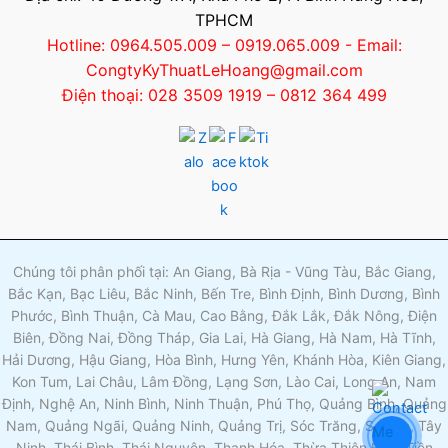
TPHCM
Hotline: 0964.505.009 – 0919.065.009 - Email:
CongtyKyThuatLeHoang@gmail.com
Điện thoại: 028 3509 1919 – 0812 364 499
Chúng tôi phân phối tại: An Giang, Bà Rịa - Vũng Tàu, Bắc Giang,
Bắc Kạn, Bạc Liêu, Bắc Ninh, Bến Tre, Bình Định, Bình Dương, Bình
Phước, Bình Thuận, Cà Mau, Cao Bằng, Đắk Lắk, Đắk Nông, Điện
Biên, Đồng Nai, Đồng Tháp, Gia Lai, Hà Giang, Hà Nam, Hà Tĩnh,
Hải Dương, Hậu Giang, Hòa Bình, Hưng Yên, Khánh Hòa, Kiên Giang,
Kon Tum, Lai Châu, Lâm Đồng, Lạng Sơn, Lào Cai, Long An, Nam
Định, Nghệ An, Ninh Bình, Ninh Thuận, Phú Thọ, Quảng Bình, Quảng
Nam, Quảng Ngãi, Quảng Ninh, Quảng Trị, Sóc Trăng, Sơn La, Tây
Ninh, Thái Bình, Thái Nguyên, Thanh Hóa, Thừa Thiên Huế, Tiền