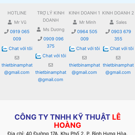
HOTLINE
TRỢ LÝ KINH
KINH DOANH 1
KINH DOANH 2
DOANH
Mr Vũ
Mr Minh
Sales
Ms Dương
0919 065
0964 505
0903 679
009
0909 096
009
355
375
Chat với tôi
Chat với tôi
Chat với tôi
Chat với tôi
thietbinamphat
thietbinamphat
thietbinamphat
@gmail.com
thietbinamphat
@gmail.com
@gmail.com
@gmail.com
CÔNG TY TNHH KỸ THUẬT
LÊ
HOÀNG
Địa chỉ: 40 Đường 17A, Khu Phố 2, P. Bình Hưng Hòa,