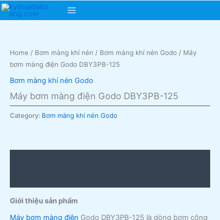
Skip
Main
to
content
Menu
Home
/
Bơm màng khí nén
/
Bơm màng khí nén Godo
/ Máy
bơm màng điện Godo DBY3PB-125
Bơm màng khí nén Godo
Máy bơm màng điện Godo DBY3PB-125
Category:
Bơm màng khí nén Godo
Description
Reviews (0)
Giới thiệu sản phẩm
Máy bơm màng điện
Godo DBY3PB-125 là dòng bơm công