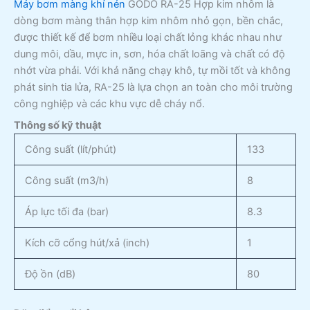
Máy bơm màng khí nén
GODO RA-25 Hợp kim nhôm là
dòng bơm màng thân hợp kim nhôm nhỏ gọn, bền chắc,
được thiết kế để bơm nhiều loại chất lỏng khác nhau như
dung môi, dầu, mực in, sơn, hóa chất loãng và chất có độ
nhớt vừa phải. Với khả năng chạy khô, tự mồi tốt và không
phát sinh tia lửa, RA-25 là lựa chọn an toàn cho môi trường
công nghiệp và các khu vực dễ cháy nổ.
Thông số kỹ thuật
Công suất (lít/phút)
133
Công suất (m3/h)
8
Áp lực tối đa (bar)
8.3
Kích cỡ cổng hút/xả (inch)
1
Độ ồn (dB)
80