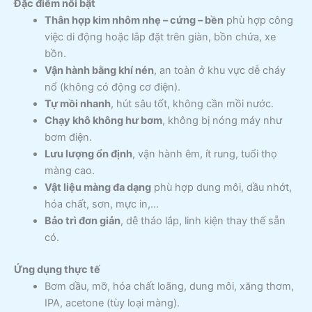
Đặc điểm nổi bật
Thân hợp kim nhôm nhẹ – cứng – bền
phù hợp công
việc di động hoặc lắp đặt trên giàn, bồn chứa, xe
bồn.
Vận hành bằng khí nén
, an toàn ở khu vực dễ cháy
nổ (không có động cơ điện).
Tự mồi nhanh
, hút sâu tốt, không cần mồi nước.
Chạy khô không hư bơm
, không bị nóng máy như
bơm điện.
Lưu lượng ổn định
, vận hành êm, ít rung, tuổi thọ
màng cao.
Vật liệu màng đa dạng
phù hợp dung môi, dầu nhớt,
hóa chất, sơn, mực in,…
Bảo trì đơn giản
, dễ tháo lắp, linh kiện thay thế sẵn
có.
Ứng dụng thực tế
Bơm dầu, mỡ, hóa chất loãng, dung môi, xăng thơm,
IPA, acetone (tùy loại màng).