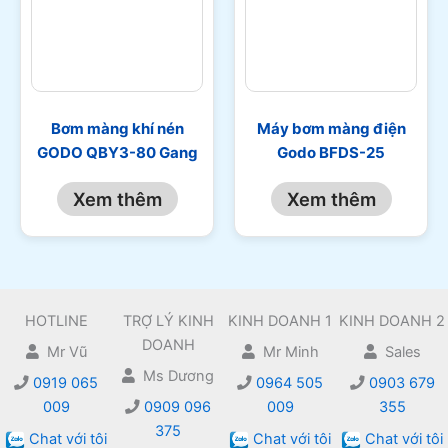
Bơm màng khí nén
Máy bơm màng điện
GODO QBY3-80 Gang
Godo BFDS-25
Xem thêm
Xem thêm
HOTLINE
TRỢ LÝ KINH
KINH DOANH 1
KINH DOANH 2
DOANH
Mr Vũ
Mr Minh
Sales
Ms Dương
0919 065
0964 505
0903 679
009
0909 096
009
355
375
Chat với tôi
Chat với tôi
Chat với tôi