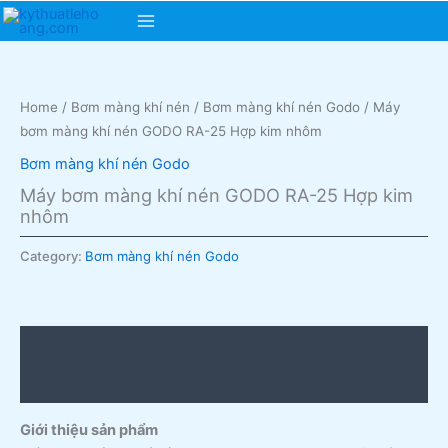
Skip
Main
to
content
Menu
Home
/
Bơm màng khí nén
/
Bơm màng khí nén Godo
/ Máy
bơm màng khí nén GODO RA-25 Hợp kim nhôm
Bơm màng khí nén Godo
Máy bơm màng khí nén GODO RA-25 Hợp kim
nhôm
Category:
Bơm màng khí nén Godo
Description
Reviews (0)
Giới thiệu sản phẩm