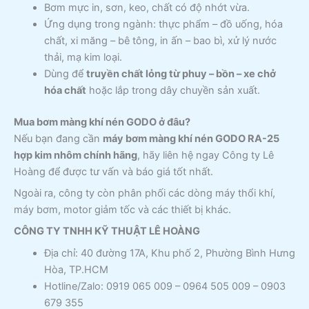
Bơm mực in, sơn, keo, chất có độ nhớt vừa.
Ứng dụng trong ngành: thực phẩm – đồ uống, hóa
chất, xi măng – bê tông, in ấn – bao bì, xử lý nước
thải, mạ kim loại.
Dùng để
truyền chất lỏng từ phuy – bồn – xe chở
hóa chất
hoặc lắp trong dây chuyền sản xuất.
Mua bơm màng khí nén GODO ở đâu?
Nếu bạn đang cần
máy bơm màng khí nén GODO RA-25
hợp kim nhôm chính hãng
, hãy liên hệ ngay Công ty Lê
Hoàng để được tư vấn và báo giá tốt nhất.
Ngoài ra, công ty còn phân phối các dòng máy thổi khí,
máy bơm, motor giảm tốc và các thiết bị khác.
CÔNG TY TNHH KỸ THUẬT LÊ HOÀNG
Địa chỉ: 40 đường 17A, Khu phố 2, Phường Bình Hưng
Hòa, TP.HCM
Hotline/Zalo: 0919 065 009 – 0964 505 009 – 0903
679 355