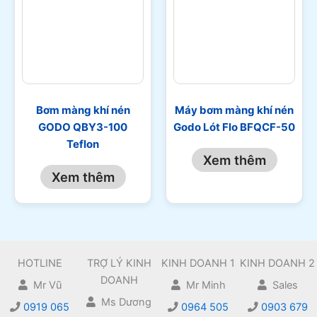
Bơm màng khí nén
Máy bơm màng khí nén
GODO QBY3-100
Godo Lót Flo BFQCF-50
Teflon
Xem thêm
Xem thêm
HOTLINE
TRỢ LÝ KINH
KINH DOANH 1
KINH DOANH 2
DOANH
Mr Vũ
Mr Minh
Sales
Ms Dương
0919 065
0964 505
0903 679