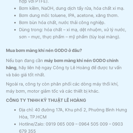
hợp với PTFE).
Bơm kiềm, NaOH, dung dịch tẩy rửa, hóa chất xi mạ.
Bơm dung môi: toluene, IPA, acetone, xăng thơm.
Bơm bùn hóa chất, nước thải công nghiệp.
Dùng trong: hóa chất – xi mạ, dệt nhuộm, xử lý nước,
sơn – mực, thực phẩm – mỹ phẩm (tùy loại màng).
Mua bơm màng khí nén GODO ở đâu?
Nếu bạn đang cần
máy bơm màng khí nén GODO chính
hãng
, hãy liên hệ ngay Công ty Lê Hoàng để được tư vấn
và báo giá tốt nhất.
Ngoài ra, công ty còn phân phối các dòng máy thổi khí,
máy bơm, motor giảm tốc và các thiết bị khác.
CÔNG TY TNHH KỸ THUẬT LÊ HOÀNG
Địa chỉ: 40 đường 17A, Khu phố 2, Phường Bình Hưng
Hòa, TP.HCM
Hotline/Zalo: 0919 065 009 – 0964 505 009 – 0903
679 355