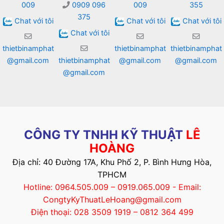
009
0909 096
009
355
375
Chat với tôi
Chat với tôi
Chat với tôi
Chat với tôi
thietbinamphat
thietbinamphat
thietbinamphat
@gmail.com
thietbinamphat
@gmail.com
@gmail.com
@gmail.com
CÔNG TY TNHH KỸ THUẬT
LÊ
HOÀNG
Địa chỉ: 40 Đường 17A, Khu Phố 2, P. Bình Hưng Hòa,
TPHCM
Hotline: 0964.505.009 – 0919.065.009 - Email:
CongtyKyThuatLeHoang@gmail.com
Điện thoại: 028 3509 1919 – 0812 364 499