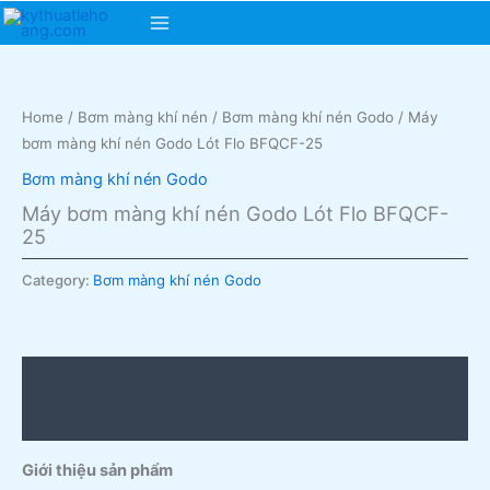
Skip
Main
to
content
Menu
Home
/
Bơm màng khí nén
/
Bơm màng khí nén Godo
/ Máy
bơm màng khí nén Godo Lót Flo BFQCF-25
Bơm màng khí nén Godo
Máy bơm màng khí nén Godo Lót Flo BFQCF-
25
Category:
Bơm màng khí nén Godo
Description
Reviews (0)
Giới thiệu sản phẩm