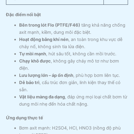
Đặc điểm nổi bật
Bên trong lót Flo (PTFE/F46)
tăng khả năng chống
axit mạnh, kiềm, dung môi đặc biệt.
Hoạt động bằng khí nén
, an toàn trong khu vực dễ
cháy nổ, không sinh tia lửa điện.
Tự mồi mạnh
, hút sâu tốt, không cần mồi trước.
Chạy khô được
, không gây cháy mô tơ như bơm
điện.
Lưu lượng lớn – áp ổn định
, phù hợp bơm liên tục.
Dễ bảo trì
, cấu trúc đơn giản, linh kiện thay thế có
sẵn.
Vật liệu màng đa dạng
, đáp ứng mọi loại chất bơm từ
dung môi nhẹ đến hóa chất nặng.
Ứng dụng thực tế
Bơm axit mạnh: H2SO4, HCl, HNO3 (nồng độ phù