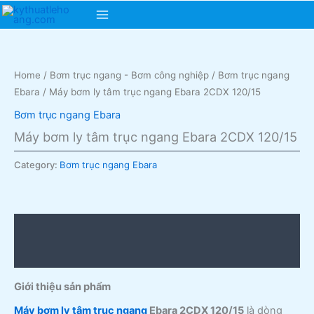
Skip
Main
to
content
Menu
Home
/
Bơm trục ngang - Bơm công nghiệp
/
Bơm trục ngang
Ebara
/ Máy bơm ly tâm trục ngang Ebara 2CDX 120/15
Bơm trục ngang Ebara
Máy bơm ly tâm trục ngang Ebara 2CDX 120/15
Category:
Bơm trục ngang Ebara
Description
Reviews (0)
Giới thiệu sản phẩm
Máy bơm ly tâm trục ngang
Ebara 2CDX 120/15
là dòng