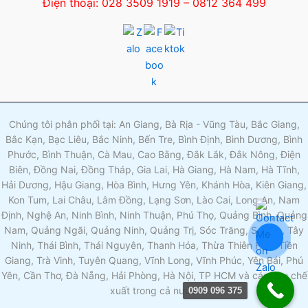
Điện thoại: 028 3509 1919 – 0812 364 499
Chúng tôi phân phối tại: An Giang, Bà Rịa - Vũng Tàu, Bắc Giang,
Bắc Kạn, Bạc Liêu, Bắc Ninh, Bến Tre, Bình Định, Bình Dương, Bình
Phước, Bình Thuận, Cà Mau, Cao Bằng, Đắk Lắk, Đắk Nông, Điện
Biên, Đồng Nai, Đồng Tháp, Gia Lai, Hà Giang, Hà Nam, Hà Tĩnh,
Hải Dương, Hậu Giang, Hòa Bình, Hưng Yên, Khánh Hòa, Kiên Giang,
Kon Tum, Lai Châu, Lâm Đồng, Lạng Sơn, Lào Cai, Long An, Nam
Định, Nghệ An, Ninh Bình, Ninh Thuận, Phú Thọ, Quảng Bình, Quảng
Nam, Quảng Ngãi, Quảng Ninh, Quảng Trị, Sóc Trăng, Sơn La, Tây
Ninh, Thái Bình, Thái Nguyên, Thanh Hóa, Thừa Thiên Huế, Tiền
Giang, Trà Vinh, Tuyên Quang, Vĩnh Long, Vĩnh Phúc, Yên Bái, Phú
Yên, Cần Thơ, Đà Nẵng, Hải Phòng, Hà Nội, TP HCM và các khu chế
xuất trong cả nước.
0909 096 375