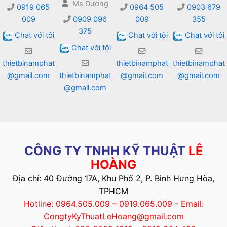
Ms Dương
0919 065
0964 505
0903 679
009
0909 096
009
355
375
Chat với tôi
Chat với tôi
Chat với tôi
Chat với tôi
thietbinamphat
thietbinamphat
thietbinamphat
@gmail.com
thietbinamphat
@gmail.com
@gmail.com
@gmail.com
CÔNG TY TNHH KỸ THUẬT
LÊ
HOÀNG
Địa chỉ: 40 Đường 17A, Khu Phố 2, P. Bình Hưng Hòa,
TPHCM
Hotline: 0964.505.009 – 0919.065.009 - Email:
CongtyKyThuatLeHoang@gmail.com