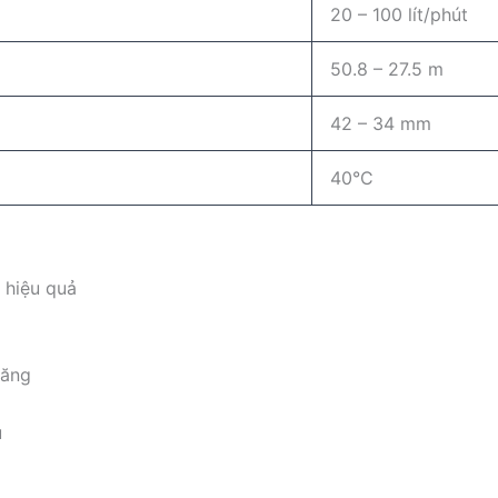
20 – 100 lít/phút
50.8 – 27.5 m
42 – 34 mm
40°C
 hiệu quả
năng
u