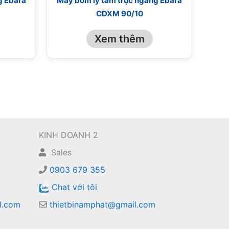
g Ebara
Máy bơm ly tâm trục ngang Ebara
CDXM 90/10
Xem thêm
KINH DOANH 2
Sales
0903 679 355
Chat với tôi
l.com
thietbinamphat@gmail.com