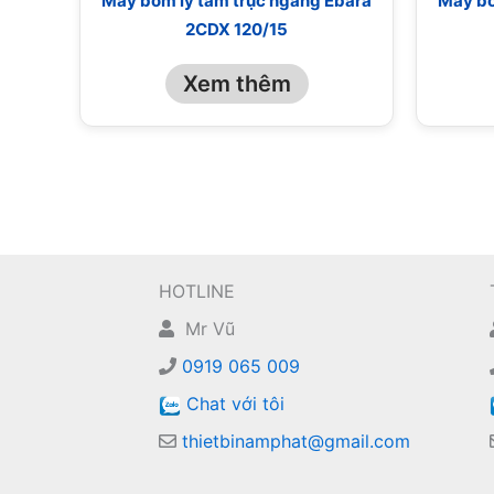
Máy bơm ly tâm trục ngang Ebara
Máy bơ
2CDX 120/15
Xem thêm
HOTLINE
Mr Vũ
0919 065 009
Chat với tôi
thietbinamphat@gmail.com