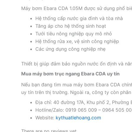
Máy bơm Ebara CDA 1.05M được sử dụng phổ biế
Hệ thống cấp nước gia đình và tòa nhà
Tăng áp cho hệ thống sinh hoạt
Tưới tiêu nông nghiệp quy mô nhỏ
Hệ thống rửa xe, vệ sinh công nghiệp
Các ứng dụng công nghiệp nhẹ
Thiết bị giúp đảm bảo nguồn nước ổn định và nân
Mua máy bơm trục ngang Ebara CDA uy tín
Nếu bạn đang tìm mua máy bơm Ebara CDA chính h
uy tín trên thị trường. Ngoài ra, công ty còn phâ
Địa chỉ: 40 đường 17A, Khu phố 2, Phường
Hotline/Zalo: 0919 065 009 – 0964 505 0
Website:
kythuatlehoang.com
There are no reviews yet.