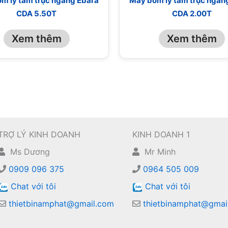
m ly tâm trục ngang Ebara
Máy bơm ly tâm trục ngan
CDA 5.50T
CDA 2.00T
Xem thêm
Xem thêm
TRỢ LÝ KINH DOANH
KINH DOANH 1
Ms Dương
Mr Minh
0909 096 375
0964 505 009
Chat với tôi
Chat với tôi
thietbinamphat@gmail.com
thietbinamphat@gmai