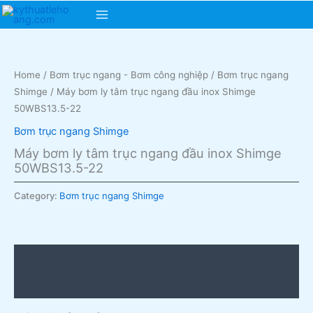
Skip
Main
to
content
Menu
Home
/
Bơm trục ngang - Bơm công nghiệp
/
Bơm trục ngang
Shimge
/ Máy bơm ly tâm trục ngang đầu inox Shimge
50WBS13.5-22
Bơm trục ngang Shimge
Máy bơm ly tâm trục ngang đầu inox Shimge
50WBS13.5-22
Category:
Bơm trục ngang Shimge
Description
Reviews (0)