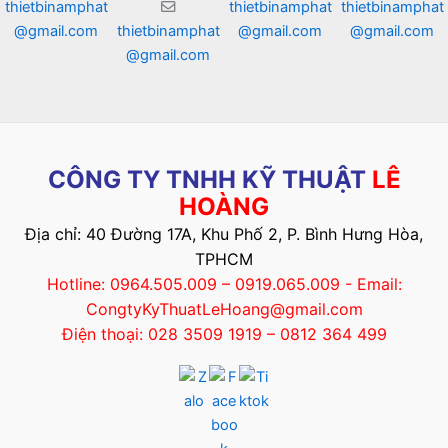
thietbinamphat
thietbinamphat
thietbinamphat
@gmail.com
thietbinamphat
@gmail.com
@gmail.com
@gmail.com
CÔNG TY TNHH KỸ THUẬT
LÊ
HOÀNG
Địa chỉ: 40 Đường 17A, Khu Phố 2, P. Bình Hưng Hòa,
TPHCM
Hotline: 0964.505.009 – 0919.065.009 - Email:
CongtyKyThuatLeHoang@gmail.com
Điện thoại: 028 3509 1919 – 0812 364 499