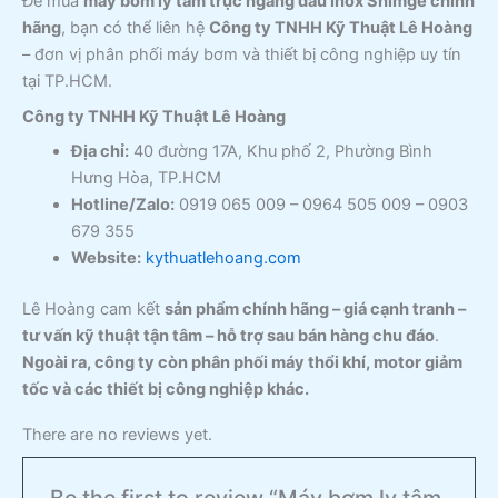
Để mua
máy bơm ly tâm trục ngang đầu inox Shimge chính
hãng
, bạn có thể liên hệ
Công ty TNHH Kỹ Thuật Lê Hoàng
– đơn vị phân phối máy bơm và thiết bị công nghiệp uy tín
tại TP.HCM.
Công ty TNHH Kỹ Thuật Lê Hoàng
Địa chỉ:
40 đường 17A, Khu phố 2, Phường Bình
Hưng Hòa, TP.HCM
Hotline/Zalo:
0919 065 009 – 0964 505 009 – 0903
679 355
Website:
kythuatlehoang.com
Lê Hoàng cam kết
sản phẩm chính hãng – giá cạnh tranh –
tư vấn kỹ thuật tận tâm – hỗ trợ sau bán hàng chu đáo
.
Ngoài ra, công ty còn phân phối máy thổi khí, motor giảm
tốc và các thiết bị công nghiệp khác.
There are no reviews yet.
Be the first to review “Máy bơm ly tâm