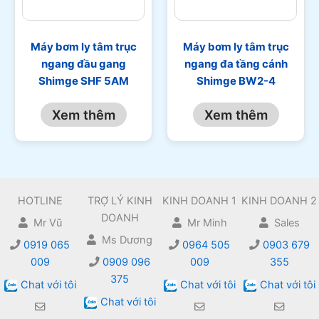
Máy bơm ly tâm trục
Máy bơm ly tâm trục
ngang đầu gang
ngang đa tầng cánh
Shimge SHF 5AM
Shimge BW2-4
Xem thêm
Xem thêm
HOTLINE
TRỢ LÝ KINH
KINH DOANH 1
KINH DOANH 2
DOANH
Mr Vũ
Mr Minh
Sales
Ms Dương
0919 065
0964 505
0903 679
009
0909 096
009
355
375
Chat với tôi
Chat với tôi
Chat với tôi
Chat với tôi