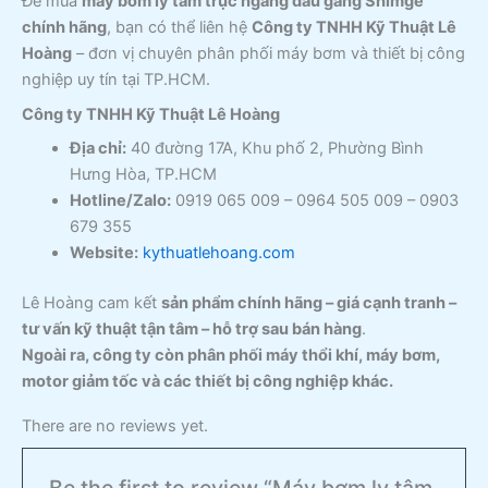
Để mua
máy bơm ly tâm trục ngang đầu gang Shimge
chính hãng
, bạn có thể liên hệ
Công ty TNHH Kỹ Thuật Lê
Hoàng
– đơn vị chuyên phân phối máy bơm và thiết bị công
nghiệp uy tín tại TP.HCM.
Công ty TNHH Kỹ Thuật Lê Hoàng
Địa chỉ:
40 đường 17A, Khu phố 2, Phường Bình
Hưng Hòa, TP.HCM
Hotline/Zalo:
0919 065 009 – 0964 505 009 – 0903
679 355
Website:
kythuatlehoang.com
Lê Hoàng cam kết
sản phẩm chính hãng – giá cạnh tranh –
tư vấn kỹ thuật tận tâm – hỗ trợ sau bán hàng
.
Ngoài ra, công ty còn phân phối máy thổi khí, máy bơm,
motor giảm tốc và các thiết bị công nghiệp khác.
There are no reviews yet.
Be the first to review “Máy bơm ly tâm