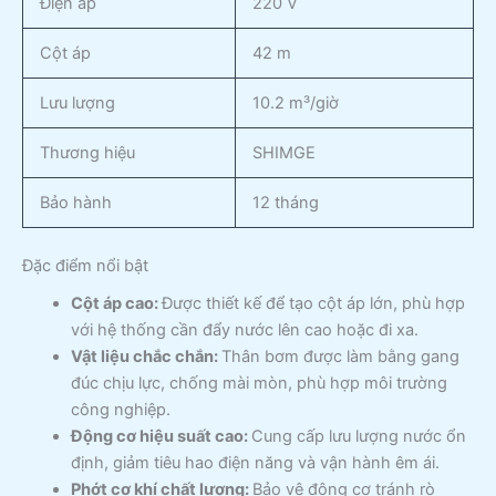
Điện áp
220 V
Cột áp
42 m
Lưu lượng
10.2 m³/giờ
Thương hiệu
SHIMGE
Bảo hành
12 tháng
Đặc điểm nổi bật
Cột áp cao:
Được thiết kế để tạo cột áp lớn, phù hợp
với hệ thống cần đẩy nước lên cao hoặc đi xa.
Vật liệu chắc chắn:
Thân bơm được làm bằng gang
đúc chịu lực, chống mài mòn, phù hợp môi trường
công nghiệp.
Động cơ hiệu suất cao:
Cung cấp lưu lượng nước ổn
định, giảm tiêu hao điện năng và vận hành êm ái.
Phớt cơ khí chất lượng:
Bảo vệ động cơ tránh rò