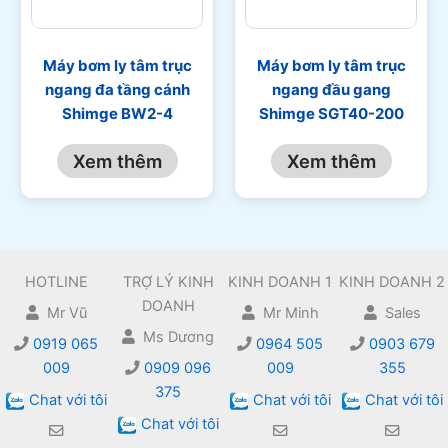
Máy bơm ly tâm trục
Máy bơm ly tâm trục
ngang đa tầng cánh
ngang đầu gang
Shimge BW2-4
Shimge SGT40-200
Xem thêm
Xem thêm
HOTLINE
TRỢ LÝ KINH
KINH DOANH 1
KINH DOANH 2
DOANH
Mr Vũ
Mr Minh
Sales
Ms Dương
0919 065
0964 505
0903 679
009
0909 096
009
355
375
Chat với tôi
Chat với tôi
Chat với tôi
Chat với tôi