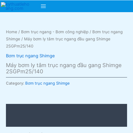
Skip
Main
to
content
Menu
Home
/
Bơm trục ngang - Bơm công nghiệp
/
Bơm trục ngang
Shimge
/ Máy bơm ly tâm trục ngang đầu gang Shimge
2SGPm25/140
Bơm trục ngang Shimge
Máy bơm ly tâm trục ngang đầu gang Shimge
2SGPm25/140
Category:
Bơm trục ngang Shimge
Description
Reviews (0)