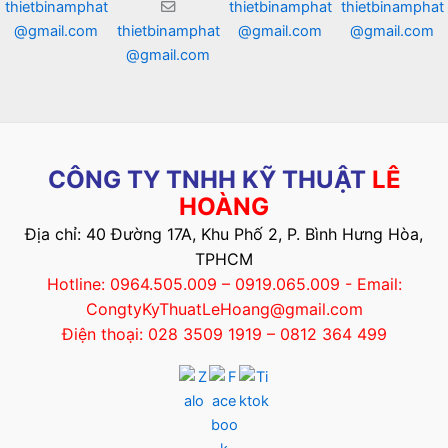
thietbinamphat
thietbinamphat
thietbinamphat
@gmail.com
thietbinamphat
@gmail.com
@gmail.com
@gmail.com
CÔNG TY TNHH KỸ THUẬT
LÊ
HOÀNG
Địa chỉ: 40 Đường 17A, Khu Phố 2, P. Bình Hưng Hòa,
TPHCM
Hotline: 0964.505.009 – 0919.065.009 - Email:
CongtyKyThuatLeHoang@gmail.com
Điện thoại: 028 3509 1919 – 0812 364 499