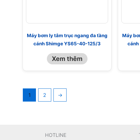
Máy bơm ly tâm trục ngang đa tầng
Máy bơm
cánh Shimge YS65-40-125/3
cánh
Xem thêm
1
2
→
HOTLINE