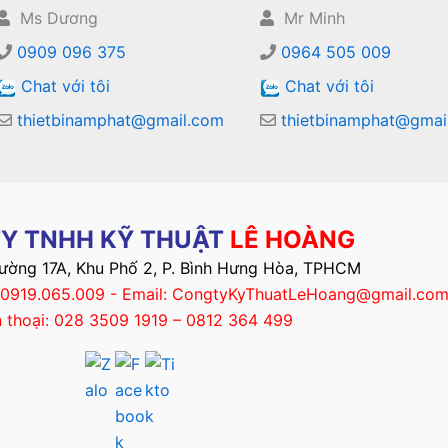
Ms Dương
Mr Minh
0909 096 375
0964 505 009
Chat với tôi
Chat với tôi
thietbinamphat@gmail.com
thietbinamphat@gmai
Y TNHH KỸ THUẬT
LÊ HOÀNG
Đường 17A, Khu Phố 2, P. Bình Hưng Hòa, TPHCM
– 0919.065.009 - Email: CongtyKyThuatLeHoang@gmail.co
n thoại: 028 3509 1919 – 0812 364 499