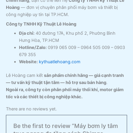
chính hãng
, bạn có thể liên hệ
Công ty TNHH Kỹ Thuật Lê
Hoàng
— đơn vị chuyên phân phối máy bơm và thiết bị
công nghiệp uy tín tại TP.HCM.
Công ty TNHH Kỹ Thuật Lê Hoàng
Địa chỉ:
40 đường 17A, Khu phố 2, Phường Bình
Hưng Hòa, TP.HCM
Hotline/Zalo:
0919 065 009 – 0964 505 009 – 0903
679 355
Website:
kythuatlehoang.com
Lê Hoàng cam kết
sản phẩm chính hãng — giá cạnh tranh
— tư vấn kỹ thuật tận tâm — hỗ trợ sau bán hàng
.
Ngoài ra, công ty còn phân phối máy thổi khí, motor giảm
tốc và các thiết bị công nghiệp khác.
There are no reviews yet.
Be the first to review “Máy bơm ly tâm