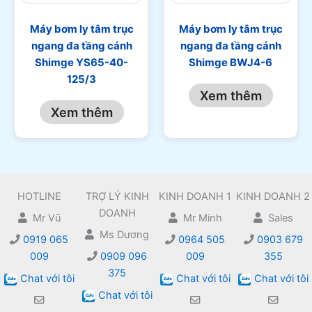
Máy bơm ly tâm trục
Máy bơm ly tâm trục
ngang đa tầng cánh
ngang đa tầng cánh
Shimge YS65-40-
Shimge BWJ4-6
125/3
Xem thêm
Xem thêm
HOTLINE
TRỢ LÝ KINH
KINH DOANH 1
KINH DOANH 2
DOANH
Mr Vũ
Mr Minh
Sales
Ms Dương
0919 065
0964 505
0903 679
009
0909 096
009
355
375
Chat với tôi
Chat với tôi
Chat với tôi
Chat với tôi