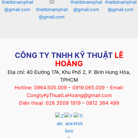
thietbinamphat
thietbinamphat
thietbinamphat
@gmail.com
thietbinamphat
@gmail.com
@gmail.com
@gmail.com
CÔNG TY TNHH KỸ THUẬT
LÊ
HOÀNG
Địa chỉ: 40 Đường 17A, Khu Phố 2, P. Bình Hưng Hòa,
TPHCM
Hotline: 0964.505.009 – 0919.065.009 - Email:
CongtyKyThuatLeHoang@gmail.com
Điện thoại: 028 3509 1919 – 0812 364 499