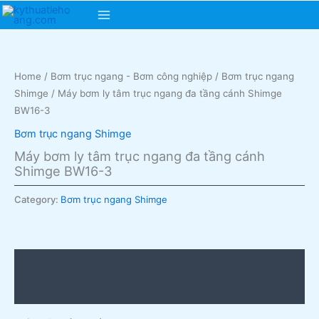
Skip
Main
to
content
Menu
Home
/
Bơm trục ngang - Bơm công nghiệp
/
Bơm trục ngang
Shimge
/ Máy bơm ly tâm trục ngang đa tầng cánh Shimge
BW16-3
Bơm trục ngang Shimge
Máy bơm ly tâm trục ngang đa tầng cánh
Shimge BW16-3
Category:
Bơm trục ngang Shimge
Description
Reviews (0)