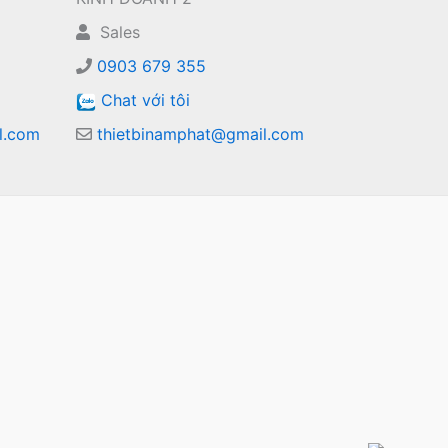
Sales
0903 679 355
Chat với tôi
l.com
thietbinamphat@gmail.com
m