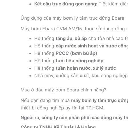
Kết cấu trục đứng gọn gàng:
Tiết kiệm diệ
Ứng dụng của máy bơm ly tâm trục đứng Ebara
Máy bơm Ebara CVM AM/15 được sử dụng rộng rãi
Hệ thống
tăng áp, bù áp
cho tòa nhà cao t
Hệ thống
cấp nước sinh hoạt và nước côn
Hệ thống
PCCC (bơm bù áp)
Hệ thống
tưới tiêu nông nghiệp
Hệ thống
tuần hoàn nước, xử lý nước
Nhà máy, xưởng sản xuất, khu công nghiệp
Mua ở đâu máy bơm Ebara chính hãng?
Nếu bạn đang tìm mua
máy bơm ly tâm trục đứn
thiết bị công nghiệp uy tín tại TP.HCM.
Ngoài ra, công ty còn phân phối các dòng máy thổ
Công ty TNHH Kỹ Thuật Lê Hoàng