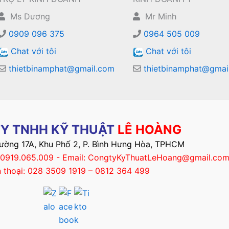
Ms Dương
Mr Minh
0909 096 375
0964 505 009
Chat với tôi
Chat với tôi
thietbinamphat@gmail.com
thietbinamphat@gmai
Y TNHH KỸ THUẬT
LÊ HOÀNG
Đường 17A, Khu Phố 2, P. Bình Hưng Hòa, TPHCM
– 0919.065.009 - Email: CongtyKyThuatLeHoang@gmail.co
n thoại: 028 3509 1919 – 0812 364 499