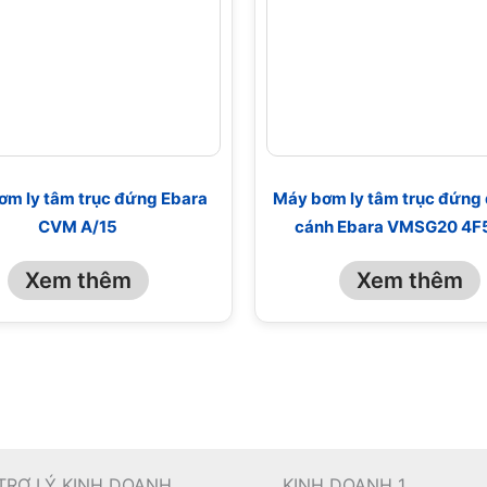
ơm ly tâm trục đứng Ebara
Máy bơm ly tâm trục đứng 
CVM A/15
cánh Ebara VMSG20 4F
Xem thêm
Xem thêm
TRỢ LÝ KINH DOANH
KINH DOANH 1