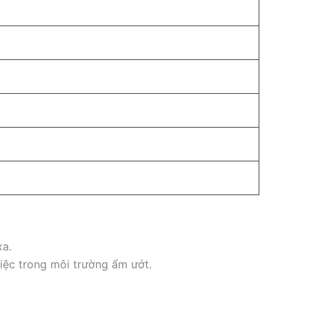
xa.
iệc trong môi trường ẩm ướt.