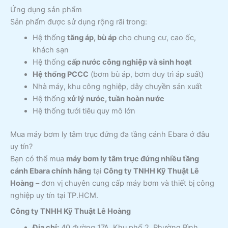
Ứng dụng sản phẩm
Sản phẩm được sử dụng rộng rãi trong:
Hệ thống
tăng áp, bù áp
cho chung cư, cao ốc,
khách sạn
Hệ thống
cấp nước công nghiệp và sinh hoạt
Hệ thống PCCC
(bơm bù áp, bơm duy trì áp suất)
Nhà máy, khu công nghiệp, dây chuyền sản xuất
Hệ thống
xử lý nước, tuần hoàn nước
Hệ thống tưới tiêu quy mô lớn
Mua máy bơm ly tâm trục đứng đa tầng cánh Ebara ở đâu
uy tín?
Bạn có thể mua
máy bơm ly tâm trục đứng nhiều tầng
cánh Ebara chính hãng
tại
Công ty TNHH Kỹ Thuật Lê
Hoàng
– đơn vị chuyên cung cấp máy bơm và thiết bị công
nghiệp uy tín tại TP.HCM.
Công ty TNHH Kỹ Thuật Lê Hoàng
Địa chỉ:
40 đường 17A, Khu phố 2, Phường Bình