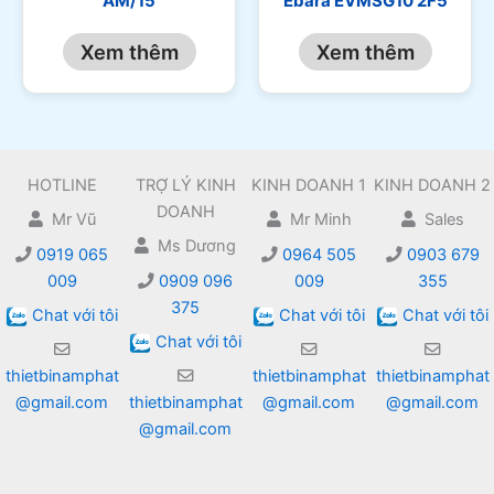
AM/15
Ebara EVMSG10 2F5
Xem thêm
Xem thêm
HOTLINE
TRỢ LÝ KINH
KINH DOANH 1
KINH DOANH 2
DOANH
Mr Vũ
Mr Minh
Sales
Ms Dương
0919 065
0964 505
0903 679
009
0909 096
009
355
375
Chat với tôi
Chat với tôi
Chat với tôi
Chat với tôi
thietbinamphat
thietbinamphat
thietbinamphat
@gmail.com
thietbinamphat
@gmail.com
@gmail.com
@gmail.com