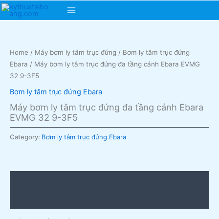
Skip
Main
to
content
Menu
Home
/
Máy bơm ly tâm trục đứng
/
Bơm ly tâm trục đứng
Ebara
/ Máy bơm ly tâm trục đứng đa tầng cánh Ebara EVMG
32 9-3F5
Bơm ly tâm trục đứng Ebara
Máy bơm ly tâm trục đứng đa tầng cánh Ebara
EVMG 32 9-3F5
Category:
Bơm ly tâm trục đứng Ebara
Description
Reviews (0)