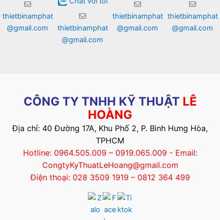
Chat với tôi
thietbinamphat
thietbinamphat
thietbinamphat
@gmail.com
thietbinamphat
@gmail.com
@gmail.com
@gmail.com
CÔNG TY TNHH KỸ THUẬT
LÊ
HOÀNG
Địa chỉ: 40 Đường 17A, Khu Phố 2, P. Bình Hưng Hòa,
TPHCM
Hotline: 0964.505.009 – 0919.065.009 - Email:
CongtyKyThuatLeHoang@gmail.com
Điện thoại: 028 3509 1919 – 0812 364 499