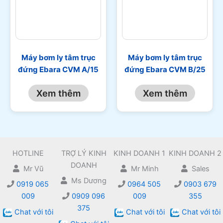
Máy bơm ly tâm trục
Máy bơm ly tâm trục
đứng Ebara CVM A/15
đứng Ebara CVM B/25
Xem thêm
Xem thêm
HOTLINE
TRỢ LÝ KINH
KINH DOANH 1
KINH DOANH 2
DOANH
Mr Vũ
Mr Minh
Sales
Ms Dương
0919 065
0964 505
0903 679
009
0909 096
009
355
375
Chat với tôi
Chat với tôi
Chat với tôi