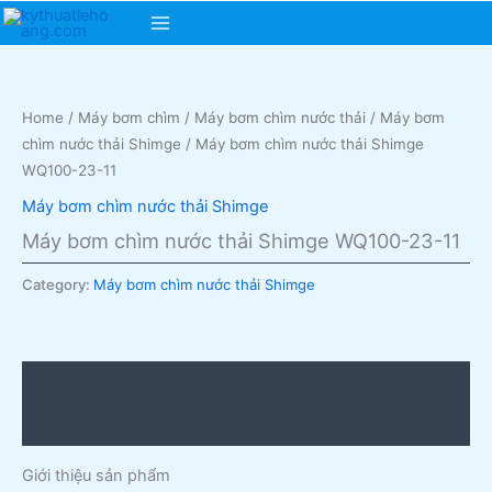
Skip
Main
to
content
Menu
Home
/
Máy bơm chìm
/
Máy bơm chìm nước thải
/
Máy bơm
chìm nước thải Shimge
/ Máy bơm chìm nước thải Shimge
WQ100-23-11
Máy bơm chìm nước thải Shimge
Máy bơm chìm nước thải Shimge WQ100-23-11
Category:
Máy bơm chìm nước thải Shimge
Description
Reviews (0)
Giới thiệu sản phẩm