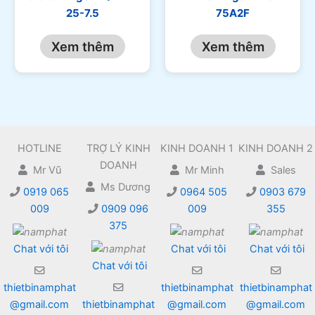
25-7.5
75A2F
Xem thêm
Xem thêm
HOTLINE
TRỢ LÝ KINH
KINH DOANH 1
KINH DOANH 2
DOANH
Mr Vũ
Mr Minh
Sales
Ms Dương
0919 065
0964 505
0903 679
009
0909 096
009
355
375
Chat với tôi
Chat với tôi
Chat với tôi
Chat với tôi
thietbinamphat
thietbinamphat
thietbinamphat
@gmail.com
thietbinamphat
@gmail.com
@gmail.com