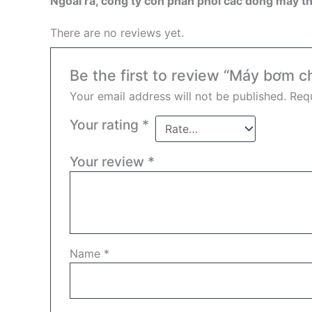
Ngoài ra, công ty còn phân phối các dòng máy thổ
There are no reviews yet.
Be the first to review “Máy bơm 
Your email address will not be published.
Requ
Your rating
*
Your review
*
Name
*