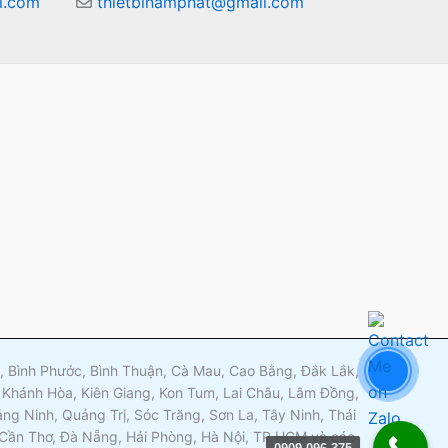
l.com
thietbinamphat@gmail.com
m
ng, Bình Phước, Bình Thuận, Cà Mau, Cao Bằng, Đắk Lắk,
 Khánh Hòa, Kiên Giang, Kon Tum, Lai Châu, Lâm Đồng,
g Ninh, Quảng Trị, Sóc Trăng, Sơn La, Tây Ninh, Thái
, Cần Thơ, Đà Nẵng, Hải Phòng, Hà Nội, TP HCM và các