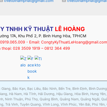
thietbinamphat@gmail.com
thietbinamphat@gmai
Y TNHH KỸ THUẬT
LÊ HOÀNG
Đường 17A, Khu Phố 2, P. Bình Hưng Hòa, TPHCM
– 0919.065.009 - Email: CongtyKyThuatLeHoang@gmail.co
n thoại: 028 3509 1919 – 0812 364 499
ắc Giang, Bắc Kạn, Bạc Liêu, Bắc Ninh, Bến Tre, Bình Định, Bình Dươ
Giang, Hà Nam, Hà Tĩnh, Hải Dương, Hậu Giang, Hòa Bình, Hưng Yên,
nh, Ninh Thuận, Phú Thọ, Quảng Bình, Quảng Nam, Quảng Ngãi, Quản
ng, Trà Vinh, Tuyên Quang, Vĩnh Long, Vĩnh Phúc, Yên Bái, Phú Yên