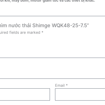
i khí, máy bơm, motor giảm tốc và các thiết bị khác.
chìm nước thải Shimge WQK48-25-7.5”
ired fields are marked
*
Email
*