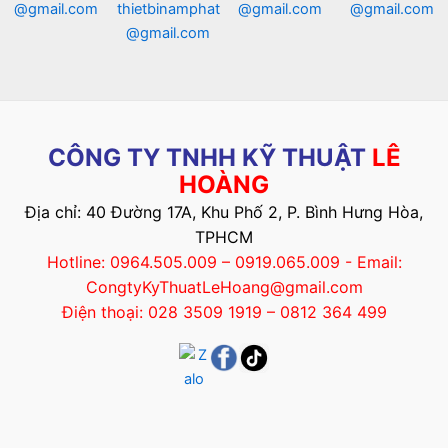
@gmail.com
thietbinamphat
@gmail.com
@gmail.com
@gmail.com
CÔNG TY TNHH KỸ THUẬT
LÊ
HOÀNG
Địa chỉ: 40 Đường 17A, Khu Phố 2, P. Bình Hưng Hòa,
TPHCM
Hotline: 0964.505.009 – 0919.065.009 - Email:
CongtyKyThuatLeHoang@gmail.com
Điện thoại: 028 3509 1919 – 0812 364 499