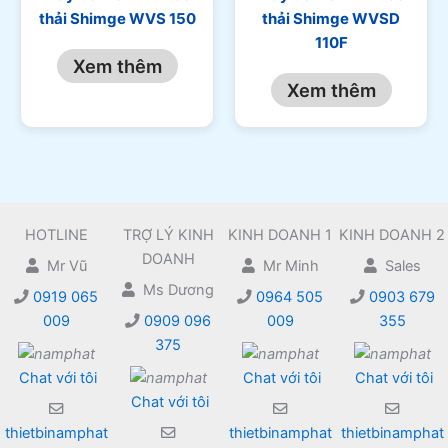
thải Shimge WVS 150
thải Shimge WVSD
110F
Xem thêm
Xem thêm
HOTLINE
TRỢ LÝ KINH
KINH DOANH 1
KINH DOANH 2
DOANH
Mr Vũ
Mr Minh
Sales
Ms Dương
0919 065
0964 505
0903 679
009
0909 096
009
355
375
Chat với tôi
Chat với tôi
Chat với tôi
Chat với tôi
thietbinamphat
thietbinamphat
thietbinamphat