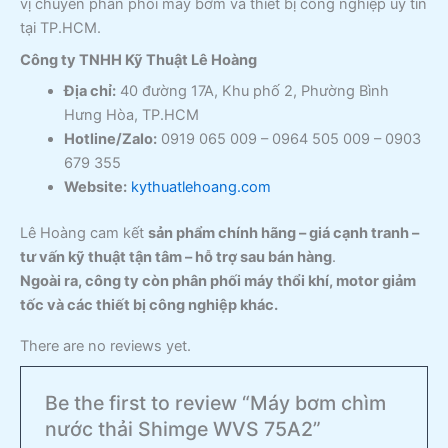
vị chuyên phân phối máy bơm và thiết bị công nghiệp uy tín
tại TP.HCM.
Công ty TNHH Kỹ Thuật Lê Hoàng
Địa chỉ:
40 đường 17A, Khu phố 2, Phường Bình
Hưng Hòa, TP.HCM
Hotline/Zalo:
0919 065 009 – 0964 505 009 – 0903
679 355
Website:
kythuatlehoang.com
Lê Hoàng cam kết
sản phẩm chính hãng – giá cạnh tranh –
tư vấn kỹ thuật tận tâm – hỗ trợ sau bán hàng
.
Ngoài ra, công ty còn phân phối máy thổi khí, motor giảm
tốc và các thiết bị công nghiệp khác.
There are no reviews yet.
Be the first to review “Máy bơm chìm
nước thải Shimge WVS 75A2”