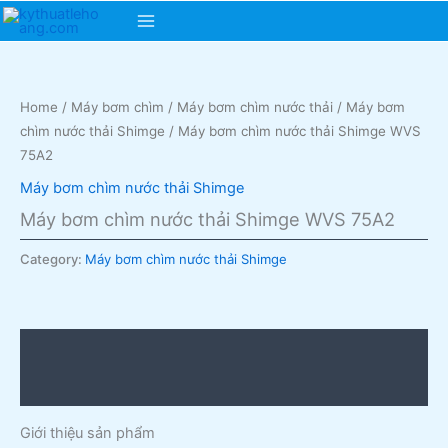
Skip
Main
to
content
Menu
Home
/
Máy bơm chìm
/
Máy bơm chìm nước thải
/
Máy bơm
chìm nước thải Shimge
/ Máy bơm chìm nước thải Shimge WVS
75A2
Máy bơm chìm nước thải Shimge
Máy bơm chìm nước thải Shimge WVS 75A2
Category:
Máy bơm chìm nước thải Shimge
Description
Reviews (0)
Giới thiệu sản phẩm