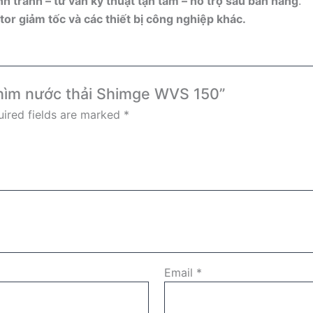
h tranh – tư vấn kỹ thuật tận tâm – hỗ trợ sau bán hàng
.
tor giảm tốc và các thiết bị công nghiệp khác.
chìm nước thải Shimge WVS 150”
ired fields are marked
*
Email
*