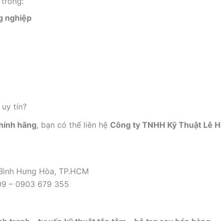
trong:
ng nghiệp
uy tín?
hính hãng
, bạn có thể liên hệ
Công ty TNHH Kỹ Thuật Lê 
 Bình Hưng Hòa, TP.HCM
09 – 0903 679 355