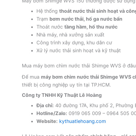
Máy bơm Shimge WVS 150 thường được sử dụng 
Hệ thống
thoát nước thải sinh hoạt và cô
Trạm
bơm nước thải, hố ga nước bẩn
Thoát nước
tầng hầm, hố thu nước
Nhà máy, nhà xưởng sản xuất
Công trình xây dựng, khu dân cư
Xử lý nước thải sinh hoạt và kỹ thuật
Mua máy bơm chìm nước thải Shimge WVS ở đâu 
Để mua
máy bơm chìm nước thải Shimge WVS c
thiết bị công nghiệp uy tín tại TP.HCM.
Công ty TNHH Kỹ Thuật Lê Hoàng
Địa chỉ:
40 đường 17A, Khu phố 2, Phường
Hotline/Zalo:
0919 065 009 – 0964 505 0
Website:
kythuatlehoang.com