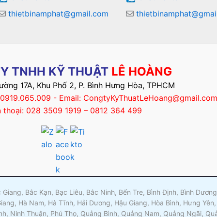
thietbinamphat@gmail.com
thietbinamphat@gmai
Y TNHH KỸ THUẬT
LÊ HOÀNG
Đường 17A, Khu Phố 2, P. Bình Hưng Hòa, TPHCM
– 0919.065.009 - Email: CongtyKyThuatLeHoang@gmail.co
n thoại: 028 3509 1919 – 0812 364 499
ắc Giang, Bắc Kạn, Bạc Liêu, Bắc Ninh, Bến Tre, Bình Định, Bình Dươ
Giang, Hà Nam, Hà Tĩnh, Hải Dương, Hậu Giang, Hòa Bình, Hưng Yên,
nh, Ninh Thuận, Phú Thọ, Quảng Bình, Quảng Nam, Quảng Ngãi, Quản