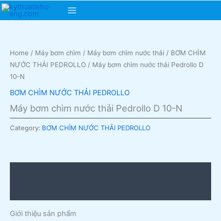
Skip
Main
to
content
Menu
Home
/
Máy bơm chìm
/
Máy bơm chìm nước thải
/
BƠM CHÌM
NƯỚC THẢI PEDROLLO
/ Máy bơm chìm nước thải Pedrollo D
10-N
BƠM CHÌM NƯỚC THẢI PEDROLLO
Máy bơm chìm nước thải Pedrollo D 10-N
Category:
BƠM CHÌM NƯỚC THẢI PEDROLLO
Description
Reviews (0)
Giới thiệu sản phẩm