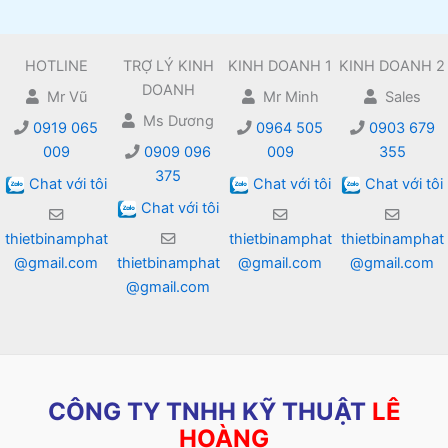
HOTLINE
TRỢ LÝ KINH
KINH DOANH 1
KINH DOANH 2
DOANH
Mr Vũ
Mr Minh
Sales
Ms Dương
0919 065
0964 505
0903 679
009
0909 096
009
355
375
Chat với tôi
Chat với tôi
Chat với tôi
Chat với tôi
thietbinamphat
thietbinamphat
thietbinamphat
@gmail.com
thietbinamphat
@gmail.com
@gmail.com
@gmail.com
CÔNG TY TNHH KỸ THUẬT
LÊ
HOÀNG