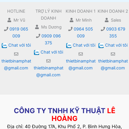
HOTLINE
TRỢ LÝ KINH
KINH DOANH 1
KINH DOANH 2
DOANH
Mr Vũ
Mr Minh
Sales
Ms Dương
0919 065
0964 505
0903 679
009
0909 096
009
355
375
Chat với tôi
Chat với tôi
Chat với tôi
Chat với tôi
thietbinamphat
thietbinamphat
thietbinamphat
@gmail.com
thietbinamphat
@gmail.com
@gmail.com
@gmail.com
CÔNG TY TNHH KỸ THUẬT
LÊ
HOÀNG
Địa chỉ: 40 Đường 17A, Khu Phố 2, P. Bình Hưng Hòa,