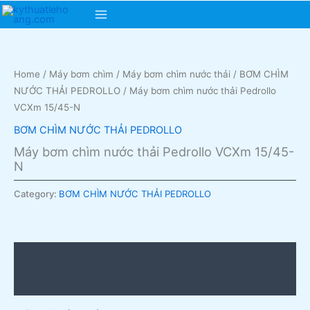
Skip
Main
to
content
Menu
Home
/
Máy bơm chìm
/
Máy bơm chìm nước thải
/
BƠM CHÌM
NƯỚC THẢI PEDROLLO
/ Máy bơm chìm nước thải Pedrollo
VCXm 15/45-N
BƠM CHÌM NƯỚC THẢI PEDROLLO
Máy bơm chìm nước thải Pedrollo VCXm 15/45-
N
Category:
BƠM CHÌM NƯỚC THẢI PEDROLLO
Description
Reviews (0)