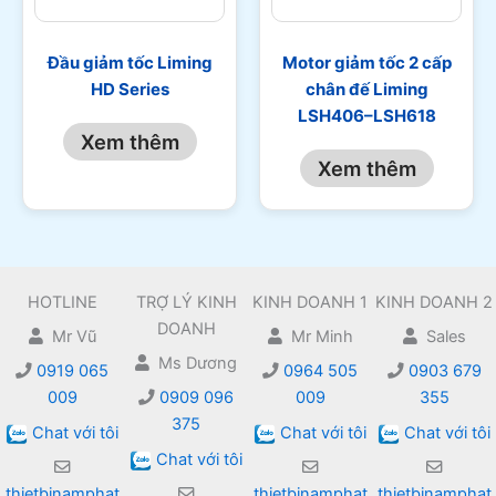
Đầu giảm tốc Liming
Motor giảm tốc 2 cấp
HD Series
chân đế Liming
LSH406–LSH618
Xem thêm
Xem thêm
HOTLINE
TRỢ LÝ KINH
KINH DOANH 1
KINH DOANH 2
DOANH
Mr Vũ
Mr Minh
Sales
Ms Dương
0919 065
0964 505
0903 679
009
0909 096
009
355
375
Chat với tôi
Chat với tôi
Chat với tôi
Chat với tôi
thietbinamphat
thietbinamphat
thietbinamphat