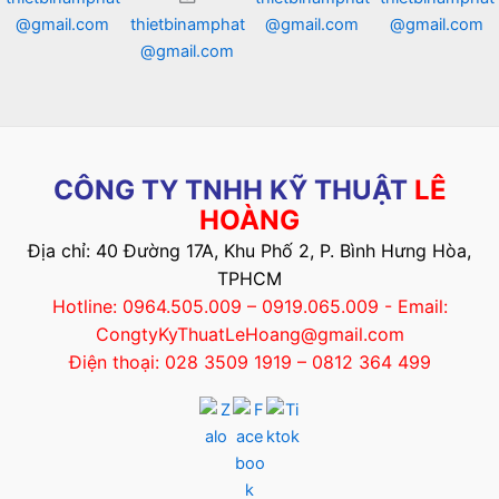
@gmail.com
thietbinamphat
@gmail.com
@gmail.com
@gmail.com
CÔNG TY TNHH KỸ THUẬT
LÊ
HOÀNG
Địa chỉ: 40 Đường 17A, Khu Phố 2, P. Bình Hưng Hòa,
TPHCM
Hotline: 0964.505.009 – 0919.065.009 - Email:
CongtyKyThuatLeHoang@gmail.com
Điện thoại: 028 3509 1919 – 0812 364 499