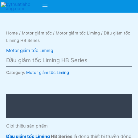
Skip
Main
to
content
Menu
Home
/
Motor giảm tốc
/
Motor giảm tốc Liming
/ Đầu giảm tốc
Liming HB Series
Motor giảm tốc Liming
Đầu giảm tốc Liming HB Series
Category:
Motor giảm tốc Liming
Description
Reviews (0)
Giới thiệu sản phẩm
Đầu giảm tốc Liming
HB Series
là dòng thiết bị truyền động