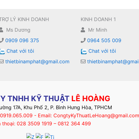
TRỢ LÝ KINH DOANH
KINH DOANH 1
Ms Dương
Mr Minh
0909 096 375
0964 505 009
Chat với tôi
Chat với tôi
thietbinamphat@gmail.com
thietbinamphat@gmai
Y TNHH KỸ THUẬT
LÊ HOÀNG
Đường 17A, Khu Phố 2, P. Bình Hưng Hòa, TPHCM
– 0919.065.009 - Email: CongtyKyThuatLeHoang@gmail.co
n thoại: 028 3509 1919 – 0812 364 499