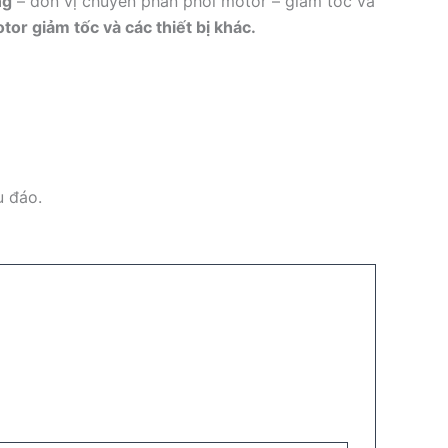
ng
– đơn vị chuyên phân phối motor – giảm tốc và
or giảm tốc và các thiết bị khác.
u đáo.