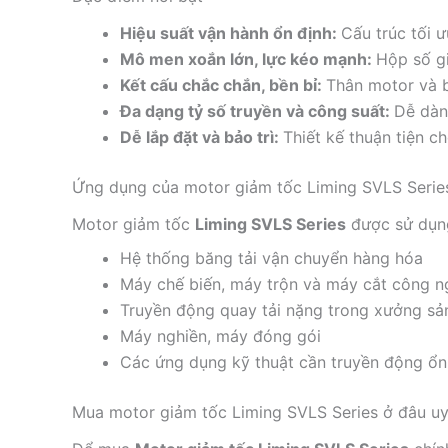
Hiệu suất vận hành ổn định:
Cấu trúc tối ư
Mô men xoắn lớn, lực kéo mạnh:
Hộp số gi
Kết cấu chắc chắn, bền bỉ:
Thân motor và b
Đa dạng tỷ số truyền và công suất:
Dễ dàn
Dễ lắp đặt và bảo trì:
Thiết kế thuận tiện c
Ứng dụng của motor giảm tốc Liming SVLS Serie
Motor giảm tốc
Liming SVLS Series
được sử dụng
Hệ thống băng tải vận chuyển hàng hóa
Máy chế biến, máy trộn và máy cắt công n
Truyền động quay tải nặng trong xưởng sả
Máy nghiền, máy đóng gói
Các ứng dụng kỹ thuật cần truyền động ổn
Mua motor giảm tốc Liming SVLS Series ở đâu uy