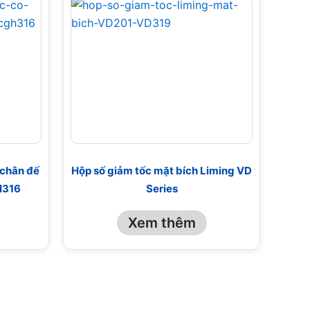
 chân đế
Hộp số giảm tốc mặt bích Liming VD
H316
Series
Xem thêm