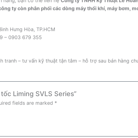
h hãng, bạn có thể liên hệ
Công ty TNHH Kỹ Thuật Lê Hoà
 công ty còn phân phối các dòng máy thổi khí, máy bơm, mot
 Bình Hưng Hòa, TP.HCM
09 – 0903 679 355
 tranh – tư vấn kỹ thuật tận tâm – hỗ trợ sau bán hàng ch
m tốc Liming SVLS Series”
ired fields are marked
*