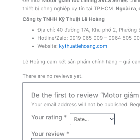
Để mua
Motor giảm tốc Liming SVLS Series
chín
thiết bị công nghiệp uy tín tại TP.HCM.
Ngoài ra,
Công ty TNHH Kỹ Thuật Lê Hoàng
Địa chỉ: 40 đường 17A, Khu phố 2, Phường
Hotline/Zalo: 0919 065 009 – 0964 505 0
Website:
kythuatlehoang.com
Lê Hoàng cam kết sản phẩm chính hãng – giá cạnh
There are no reviews yet.
Be the first to review “Motor giả
Your email address will not be published.
Requ
Your rating
*
Your review
*