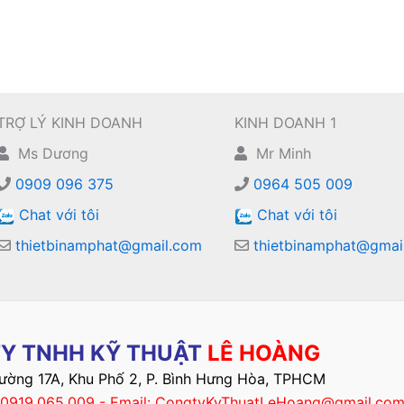
TRỢ LÝ KINH DOANH
KINH DOANH 1
Ms Dương
Mr Minh
0909 096 375
0964 505 009
Chat với tôi
Chat với tôi
thietbinamphat@gmail.com
thietbinamphat@gmai
Y TNHH KỸ THUẬT
LÊ HOÀNG
Đường 17A, Khu Phố 2, P. Bình Hưng Hòa, TPHCM
– 0919.065.009 - Email: CongtyKyThuatLeHoang@gmail.co