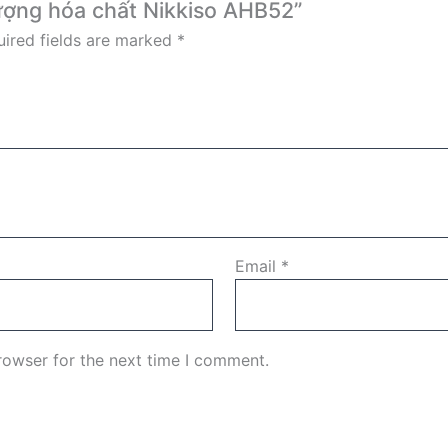
lượng hóa chất Nikkiso AHB52”
ired fields are marked
*
Email
*
rowser for the next time I comment.