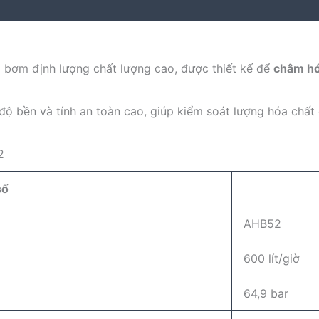
 bơm định lượng chất lượng cao, được thiết kế để
châm hó
 độ bền và tính an toàn cao, giúp kiểm soát lượng hóa chấ
2
số
AHB52
600 lít/giờ
64,9 bar