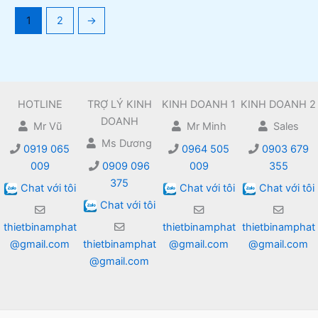
1
2
→
HOTLINE
TRỢ LÝ KINH
KINH DOANH 1
KINH DOANH 2
DOANH
Mr Vũ
Mr Minh
Sales
Ms Dương
0919 065
0964 505
0903 679
009
0909 096
009
355
375
Chat với tôi
Chat với tôi
Chat với tôi
Chat với tôi
thietbinamphat
thietbinamphat
thietbinamphat
@gmail.com
thietbinamphat
@gmail.com
@gmail.com
@gmail.com