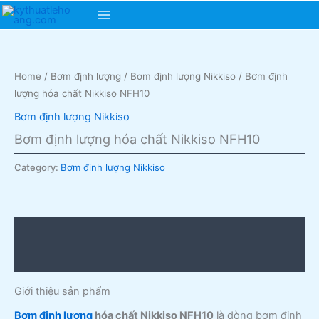
Skip
Main
to
content
Menu
Home
/
Bơm định lượng
/
Bơm định lượng Nikkiso
/ Bơm định
lượng hóa chất Nikkiso NFH10
Bơm định lượng Nikkiso
Bơm định lượng hóa chất Nikkiso NFH10
Category:
Bơm định lượng Nikkiso
Description
Reviews (0)
Giới thiệu sản phẩm
Bơm định lượng
hóa chất Nikkiso NFH10
là dòng bơm định