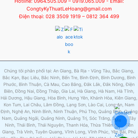
Hotline: 0964.505.009 – 0919.065.009 - Email:
CongtyKyThuatLeHoang@gmail.com
Điện thoại: 028 3509 1919 – 0812 364 499
Chúng tôi phân phối tại: An Giang, Bà Rịa - Vũng Tàu, Bắc Giang,
Bắc Kạn, Bạc Liêu, Bắc Ninh, Bến Tre, Bình Định, Bình Dương, Bình
Phước, Bình Thuận, Cà Mau, Cao Bằng, Đắk Lắk, Đắk Nông, Điện
Biên, Đồng Nai, Đồng Tháp, Gia Lai, Hà Giang, Hà Nam, Hà Tĩnh,
Hải Dương, Hậu Giang, Hòa Bình, Hưng Yên, Khánh Hòa, Kiên Giang,
Kon Tum, Lai Châu, Lâm Đồng, Lạng Sơn, Lào Cai, Long An, Nam
Định, Nghệ An, Ninh Bình, Ninh Thuận, Phú Thọ, Quảng Bình, Quảng
Nam, Quảng Ngãi, Quảng Ninh, Quảng Trị, Sóc Trăng, Sơn La, Tây
Ninh, Thái Bình, Thái Nguyên, Thanh Hóa, Thừa Thiên Huế, Tiền
Giang, Trà Vinh, Tuyên Quang, Vĩnh Long, Vĩnh Phúc, Yên Bái, Phú