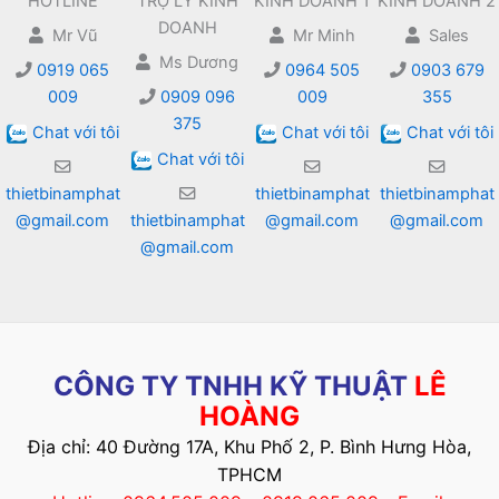
HOTLINE
TRỢ LÝ KINH
KINH DOANH 1
KINH DOANH 2
DOANH
Mr Vũ
Mr Minh
Sales
Ms Dương
0919 065
0964 505
0903 679
009
0909 096
009
355
375
Chat với tôi
Chat với tôi
Chat với tôi
Chat với tôi
thietbinamphat
thietbinamphat
thietbinamphat
@gmail.com
thietbinamphat
@gmail.com
@gmail.com
@gmail.com
CÔNG TY TNHH KỸ THUẬT
LÊ
HOÀNG
Địa chỉ: 40 Đường 17A, Khu Phố 2, P. Bình Hưng Hòa,
TPHCM