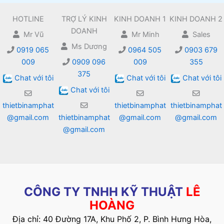
HOTLINE
TRỢ LÝ KINH
KINH DOANH 1
KINH DOANH 2
DOANH
Mr Vũ
Mr Minh
Sales
Ms Dương
0919 065
0964 505
0903 679
009
0909 096
009
355
375
Chat với tôi
Chat với tôi
Chat với tôi
Chat với tôi
thietbinamphat
thietbinamphat
thietbinamphat
@gmail.com
thietbinamphat
@gmail.com
@gmail.com
@gmail.com
CÔNG TY TNHH KỸ THUẬT
LÊ
HOÀNG
Địa chỉ: 40 Đường 17A, Khu Phố 2, P. Bình Hưng Hòa,