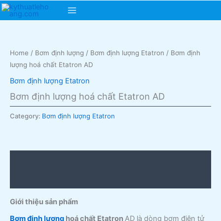
Skip
Main
to
content
Menu
Home
/
Bơm định lượng
/
Bơm định lượng Etatron
/ Bơm định
lượng hoá chất Etatron AD
Bơm định lượng Etatron
Bơm định lượng hoá chất Etatron AD
Category:
Bơm định lượng Etatron
Description
Reviews (0)
Giới thiệu sản phẩm
Bơm định lượng
hoá chất Etatron
AD là dòng bơm điện tử