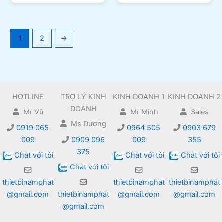
1
2
→
HOTLINE
TRỢ LÝ KINH
KINH DOANH 1
KINH DOANH 2
DOANH
Mr Vũ
Mr Minh
Sales
Ms Dương
0919 065
0964 505
0903 679
009
0909 096
009
355
375
Chat với tôi
Chat với tôi
Chat với tôi
Chat với tôi
thietbinamphat
thietbinamphat
thietbinamphat
@gmail.com
thietbinamphat
@gmail.com
@gmail.com
@gmail.com