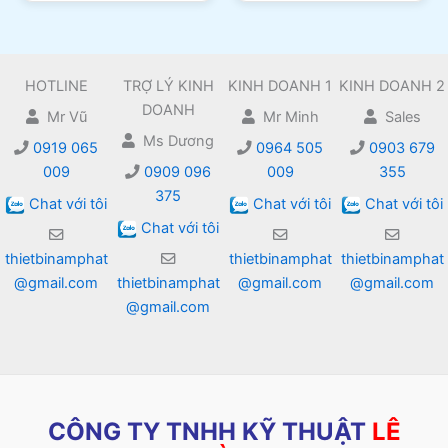
HOTLINE
TRỢ LÝ KINH
KINH DOANH 1
KINH DOANH 2
DOANH
Mr Vũ
Mr Minh
Sales
Ms Dương
0919 065
0964 505
0903 679
009
0909 096
009
355
375
Chat với tôi
Chat với tôi
Chat với tôi
Chat với tôi
thietbinamphat
thietbinamphat
thietbinamphat
@gmail.com
thietbinamphat
@gmail.com
@gmail.com
@gmail.com
CÔNG TY TNHH KỸ THUẬT
LÊ