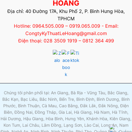
HOÀNG
Địa chỉ: 40 Đường 17A, Khu Phố 2, P. Bình Hưng Hòa,
TPHCM
Hotline: 0964.505.009 – 0919.065.009 - Email:
CongtyKyThuatLeHoang@gmail.com
Điện thoại: 028 3509 1919 – 0812 364 499
Chúng tôi phân phối tại: An Giang, Bà Rịa - Vũng Tàu, Bắc Giang,
Bắc Kạn, Bạc Liêu, Bắc Ninh, Bến Tre, Bình Định, Bình Dương, Bình
Phước, Bình Thuận, Cà Mau, Cao Bằng, Đắk Lắk, Đắk Nông, Điện
Biên, Đồng Nai, Đồng Tháp, Gia Lai, Hà Giang, Hà Nam, Hà Tĩnh,
Hải Dương, Hậu Giang, Hòa Bình, Hưng Yên, Khánh Hòa, Kiên Giang,
Kon Tum, Lai Châu, Lâm Đồng, Lạng Sơn, Lào Cai, Long An, Nam
Định, Nghệ An, Ninh Bình, Ninh Thuận, Phú Thọ, Quảng Bình, Quảng