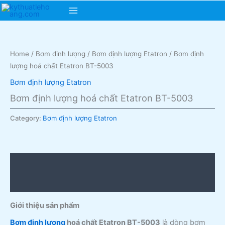
Skip
Main
to
content
Menu
Home
/
Bơm định lượng
/
Bơm định lượng Etatron
/ Bơm định
lượng hoá chất Etatron BT-5003
Bơm định lượng Etatron
Bơm định lượng hoá chất Etatron BT-5003
Category:
Bơm định lượng Etatron
Description
Reviews (0)
Giới thiệu sản phẩm
Bơm định lượng
hoá chất Etatron BT-5003
là dòng bơm