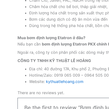
Châm Clo, Javen, PAC, NaOH trong hệ thống
Châm hóa chất cho bể bơi, tháp giải nhiệt, 
Định lượng hóa chất trong sản xuất thực p
Bơm các dung dịch có độ ăn mòn vừa đến 
Dùng trong hệ thống pha hóa chất, bồn ch
Mua bơm định lượng Etatron ở đâu?
Nếu bạn cần
bơm định lượng Etatron PKX chính
Ngoài ra, công ty còn phân phối các dòng máy th
CÔNG TY TNHH KỸ THUẬT LÊ HOÀNG
Địa chỉ: 40 đường 17A, Khu phố 2, Phường
Hotline/Zalo: 0919 065 009 – 0964 505 0
Website:
kythuatlehoang.com
There are no reviews yet.
Be the first to review “Bơm định 