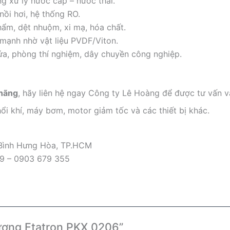
 xử lý nước cấp – nước thải.
nồi hơi, hệ thống RO.
hẩm, dệt nhuộm, xi mạ, hóa chất.
mạnh nhờ vật liệu PVDF/Viton.
ứa, phòng thí nghiệm, dây chuyền công nghiệp.
 hãng
, hãy liên hệ ngay Công ty Lê Hoàng để được tư vấn và
ổi khí, máy bơm, motor giảm tốc và các thiết bị khác.
 Bình Hưng Hòa, TP.HCM
09 – 0903 679 355
lượng Etatron PKX 0206”