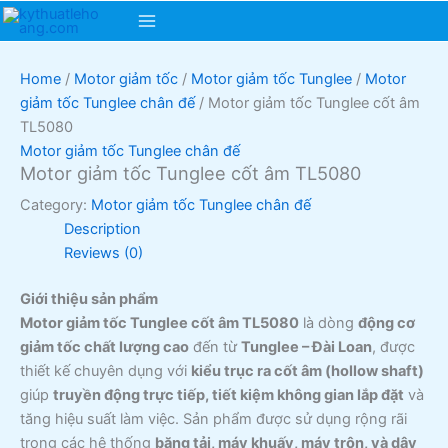
Skip
to
Main
content
Menu
Home
/
Motor giảm tốc
/
Motor giảm tốc Tunglee
/
Motor
giảm tốc Tunglee chân đế
/ Motor giảm tốc Tunglee cốt âm
TL5080
Motor giảm tốc Tunglee chân đế
Motor giảm tốc Tunglee cốt âm TL5080
Category:
Motor giảm tốc Tunglee chân đế
Description
Reviews (0)
Giới thiệu sản phẩm
Motor giảm tốc Tunglee cốt âm TL5080
là dòng
động cơ
giảm tốc chất lượng cao
đến từ
Tunglee – Đài Loan
, được
thiết kế chuyên dụng với
kiểu trục ra cốt âm (hollow shaft)
giúp
truyền động trực tiếp, tiết kiệm không gian lắp đặt
và
tăng hiệu suất làm việc. Sản phẩm được sử dụng rộng rãi
trong các hệ thống
băng tải, máy khuấy, máy trộn, và dây