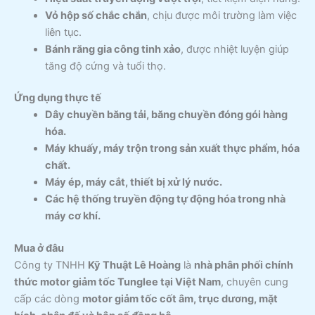
Vỏ hộp số chắc chắn
, chịu được môi trường làm việc
liên tục.
Bánh răng gia công tinh xảo
, được nhiệt luyện giúp
tăng độ cứng và tuổi thọ.
Ứng dụng thực tế
Dây chuyền băng tải, băng chuyền đóng gói hàng
hóa.
Máy khuấy, máy trộn trong sản xuất thực phẩm, hóa
chất.
Máy ép, máy cắt, thiết bị xử lý nước.
Các hệ thống truyền động tự động hóa trong nhà
máy cơ khí.
Mua ở đâu
Công ty TNHH
Kỹ Thuật Lê Hoàng
là
nhà phân phối chính
thức motor giảm tốc Tunglee tại Việt Nam
, chuyên cung
cấp các dòng
motor giảm tốc cốt âm, trục dương, mặt