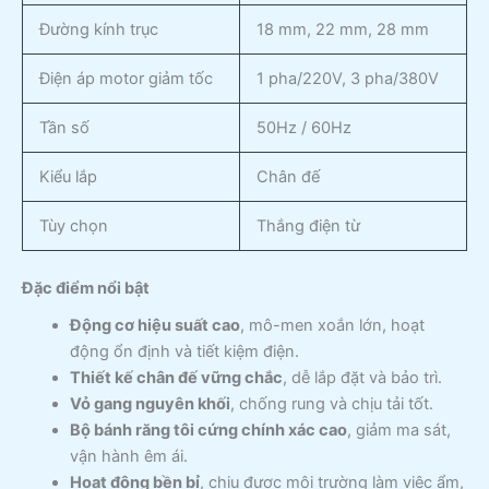
Đường kính trục
18 mm, 22 mm, 28 mm
Điện áp motor giảm tốc
1 pha/220V, 3 pha/380V
Tần số
50Hz / 60Hz
Kiểu lắp
Chân đế
Tùy chọn
Thắng điện từ
Đặc điểm nổi bật
Động cơ hiệu suất cao
, mô-men xoắn lớn, hoạt
động ổn định và tiết kiệm điện.
Thiết kế chân đế vững chắc
, dễ lắp đặt và bảo trì.
Vỏ gang nguyên khối
, chống rung và chịu tải tốt.
Bộ bánh răng tôi cứng chính xác cao
, giảm ma sát,
vận hành êm ái.
Hoạt động bền bỉ
, chịu được môi trường làm việc ẩm,