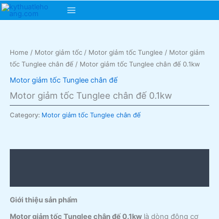
Skip
Main
to
content
Menu
Home
/
Motor giảm tốc
/
Motor giảm tốc Tunglee
/
Motor giảm
tốc Tunglee chân đế
/ Motor giảm tốc Tunglee chân đế 0.1kw
Motor giảm tốc Tunglee chân đế
Motor giảm tốc Tunglee chân đế 0.1kw
Category:
Motor giảm tốc Tunglee chân đế
Description
Reviews (0)
Giới thiệu sản phẩm
Motor giảm tốc Tunglee chân đế 0.1kw
là dòng động cơ