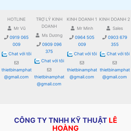
HOTLINE
TRỢ LÝ KINH
KINH DOANH 1
KINH DOANH 2
DOANH
Mr Vũ
Mr Minh
Sales
Ms Dương
0919 065
0964 505
0903 679
009
0909 096
009
355
375
Chat với tôi
Chat với tôi
Chat với tôi
Chat với tôi
thietbinamphat
thietbinamphat
thietbinamphat
@gmail.com
thietbinamphat
@gmail.com
@gmail.com
@gmail.com
CÔNG TY TNHH KỸ THUẬT
LÊ
HOÀNG